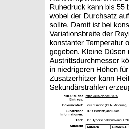
Ruhedruck kann bis 55 b
wobei der Durchsatz auf
sollte. Damit ist bei ko
Variationsbreite der Re
konstanter Temperatur 
gegeben. Kleine Düsen
Austrittsdurchmesser 
in niedrigeren Höhen für
Zusatzerhitzer kann Hei
Sekundärstrahlen erzeu
elib-URL des
https://elib.dlr.de/13874/
Eintrags:
Dokumentart:
Berichtsreihe (DLR-Mitteilung)
Zusätzliche
LIDO-Berichtsjahr=2004,
Informationen:
Titel:
Der Hyperschallwindkanal H2K
Autoren:
Autoren
Autoren-OR