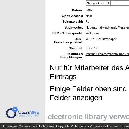
Niezgodka, F.-J.
Datum:
2002
Open Access:
Nein
Seitenanzahl:
71
Stichwörter:
Hyperschallwindkanal, Messtec
DLR - Schwerpunkt:
Weltraum
DLR -
W RP - Raumtransport
Forschungsgebiet:
Standort:
Köln-Porz
Institute &
Institut für Aerodynamik und 
Einrichtungen:
Nur für Mitarbeiter des 
Eintrags
Einige Felder oben sind
Felder anzeigen
electronic library ver
Gestaltung Webseite und Datenbank: Copyright © Deutsches Zentrum für Luft- und Raumfa