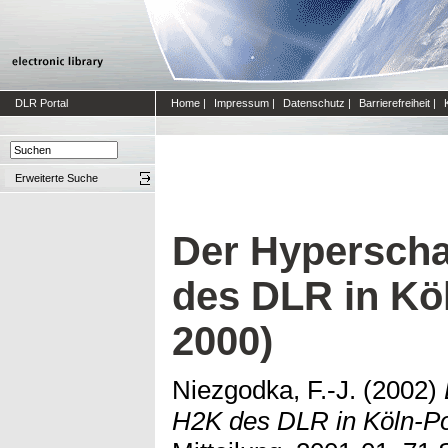
DLR Portal
Home
|
Impressum
|
Datenschutz
|
Barrierefreiheit
|
Erweiterte Suche
Der Hyperscha
des DLR in Kö
2000)
Niezgodka, F.-J.
(2002)
H2K des DLR in Köln-Po