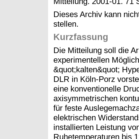
Mitteilung. 2001-01. 71 
Dieses Archiv kann nicht
stellen.
Kurzfassung
Die Mitteilung soll die A
experimentellen Möglich
&quot;kalten&quot; Hyp
DLR in Köln-Porz vorste
eine konventionelle Dr
axisymmetrischen kontu
für feste Auslegemachzah
elektrischen Widerstands
installierten Leistung v
Ruhetemperaturen bis 1