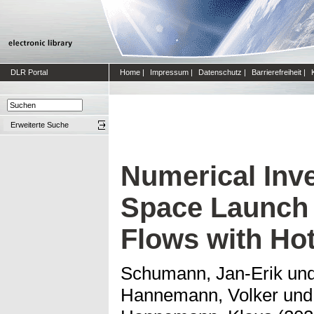
DLR Portal
Home
|
Impressum
|
Datenschutz
|
Barrierefreiheit
|
Erweiterte Suche
Numerical Inve
Space Launch 
Flows with Ho
Schumann, Jan-Erik
un
Hannemann, Volker
un