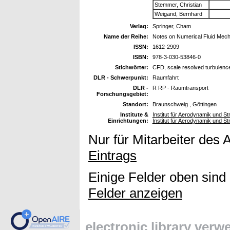
Stemmer, Christian
Weigand, Bernhard
Verlag:
Springer, Cham
Name der Reihe:
Notes on Numerical Fluid Mecha
ISSN:
1612-2909
ISBN:
978-3-030-53846-0
Stichwörter:
CFD, scale resolved turbulence
DLR - Schwerpunkt:
Raumfahrt
DLR -
R RP - Raumtransport
Forschungsgebiet:
Standort:
Braunschweig , Göttingen
Institute &
Institut für Aerodynamik und
Einrichtungen:
Institut für Aerodynamik und 
Nur für Mitarbeiter des 
Eintrags
Einige Felder oben sind
Felder anzeigen
electronic library ver