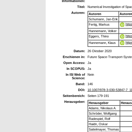
Informationen:
Titel:
Numerical Investigation of Sp
Autoren:
Autoren
Autore
Schumann, Jan-Erik
http
Fertig, Markus
Hannemann, Volker
http
Eggers, Thino
http
Hannemann, Klaus
Datum:
26 Oktober 2020
Erschienen in:
Future Space-Transport-Syst
Open Access:
Ja
In SCOPUS:
Ja
In ISI Web of
Nein
Science:
Band:
146
DOI:
10.1007/978-3-030-53847-7_1
Seitenbereich:
Seiten 179-191
Herausgeber:
Herausgeber
Heraus
Adams, Nikolaus A.
Schröder, Wolfgang
Radespiel, Rolf
Haidn, Oskar
Sattelmayer, Thomas