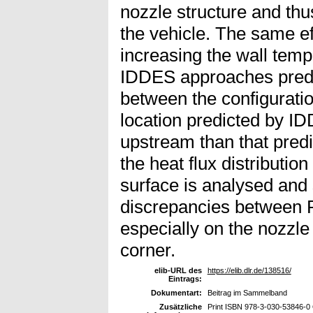
nozzle structure and thu
the vehicle. The same e
increasing the wall tem
IDDES approaches predic
between the configuratio
location predicted by ID
upstream than that predi
the heat flux distributio
surface is analysed and 
discrepancies between
especially on the nozzle
corner.
elib-URL des
https://elib.dlr.de/138516/
Eintrags:
Dokumentart:
Beitrag im Sammelband
Zusätzliche
Print ISBN 978-3-030-53846-0