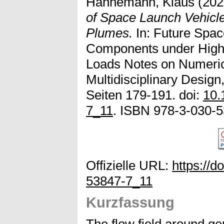
Hannemann, Klaus
(202
of Space Launch Vehicl
Plumes.
In: Future Spa
Components under High
Loads Notes on Numeric
Multidisciplinary Design
Seiten 179-191. doi:
10.
7_11
. ISBN 978-3-030-
Offizielle URL:
https://d
53847-7_11
Kurzfassung
The flow field around ge