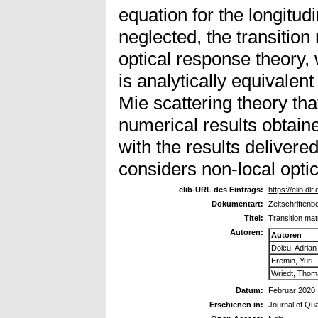
equation for the longitud
neglected, the transition
optical response theory, w
is analytically equivalen
Mie scattering theory th
numerical results obtai
with the results deliver
considers non-local opti
elib-URL des Eintrags:
https://elib.dl
Dokumentart:
Zeitschriftenbe
Titel:
Transition mat
Autoren:
Autoren
Doicu, Adrian
Eremin, Yuri
Wriedt, Tho
Datum:
Februar 2020
Erschienen in:
Journal of Qua