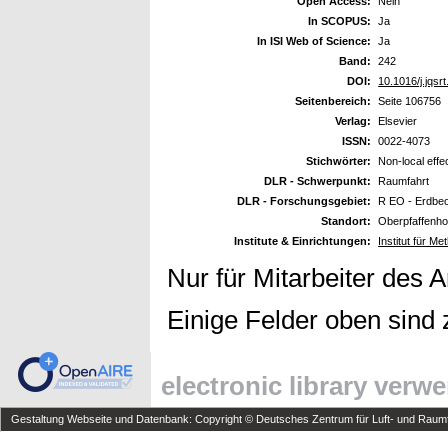
Open Access:
Nein
In SCOPUS:
Ja
In ISI Web of Science:
Ja
Band:
242
DOI:
10.1016/j.jqsr
Seitenbereich:
Seite 106756
Verlag:
Elsevier
ISSN:
0022-4073
Stichwörter:
Non-local effe
DLR - Schwerpunkt:
Raumfahrt
DLR - Forschungsgebiet:
R EO - Erdbe
Standort:
Oberpfaffenho
Institute & Einrichtungen:
Institut für 
Nur für Mitarbeiter des 
Einige Felder oben sind 
electronic library verw
Gestaltung Webseite und Datenbank: Copyright © Deutsches Zentrum für Luft- und Raumfa