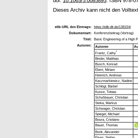
doi:
10.1063/5.0085895
. ISBN 978-0
Dieses Archiv kann nicht den Volltext
elib-URL des Eintrags:
https://elib.dlr.de/138154/
Dokumentart:
Konferenzbeitrag (Vortrag)
Titel:
Basic Engineering of a High
Autoren:
Autoren
Au
*
Frantz, Cathy
Binder, Matthias
Busch, Konrad
Ebert, Miriam
Heinrich, Andreas
Kaczmarkiewicz, Nadine
Schlögl, Bärbel
Kunze, Tobias
Schuhbauer, Christian
Steka, Markus
Schwager, Christian
Spiegel, Michael
Boura, Cristiano
Bauer, Thomas
Bonk, Alexander
Eisen, Stefan