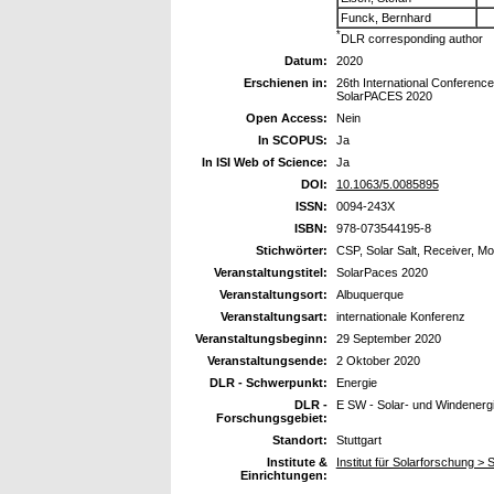
Funck, Bernhard
*
DLR corresponding author
Datum:
2020
Erschienen in:
26th International Conferen
SolarPACES 2020
Open Access:
Nein
In SCOPUS:
Ja
In ISI Web of Science:
Ja
DOI:
10.1063/5.0085895
ISSN:
0094-243X
ISBN:
978-073544195-8
Stichwörter:
CSP, Solar Salt, Receiver, Mo
Veranstaltungstitel:
SolarPaces 2020
Veranstaltungsort:
Albuquerque
Veranstaltungsart:
internationale Konferenz
Veranstaltungsbeginn:
29 September 2020
Veranstaltungsende:
2 Oktober 2020
DLR - Schwerpunkt:
Energie
DLR -
E SW - Solar- und Windenerg
Forschungsgebiet:
Standort:
Stuttgart
Institute &
Institut für Solarforschung 
Einrichtungen: