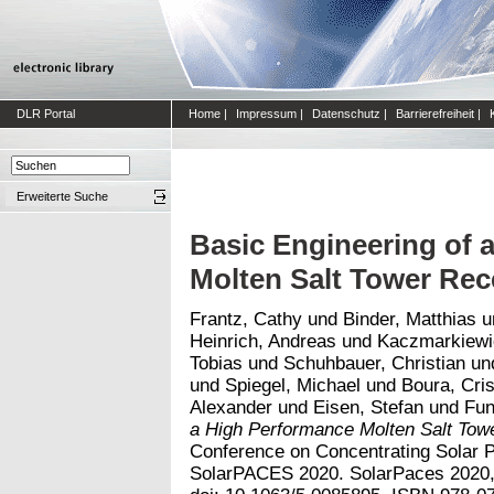
DLR Portal
Home
|
Impressum
|
Datenschutz
|
Barrierefreiheit
|
Erweiterte Suche
Basic Engineering of 
Molten Salt Tower Rec
Frantz, Cathy
und
Binder, Matthias
u
Heinrich, Andreas
und
Kaczmarkiewi
Tobias
und
Schuhbauer, Christian
un
und
Spiegel, Michael
und
Boura, Cris
Alexander
und
Eisen, Stefan
und
Fun
a High Performance Molten Salt Tow
Conference on Concentrating Solar
SolarPACES 2020. SolarPaces 2020, 