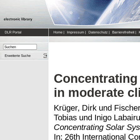
DLR Portal
Home
|
Impressum
|
Datenschutz
|
Barrierefreiheit
|
Erweiterte Suche
Concentrating
in moderate c
Krüger, Dirk
und
Fische
Tobias
und
Inigo Labairu
Concentrating Solar Sys
In: 26th International C