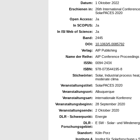
Datum:
1 Oktober 2022
Erschienen in:
26th International Conferen
SolarPACES 2020
Open Access:
Ja
In SCOPUS:
Ja
In ISI Web of Science:
Ja
Band:
2445
DOI:
10.1063/5.0085792
Verlag:
AIP Publishing
Name der Reihe:
AIP Conference Proceedings
ISSN:
0094-243X
ISBN:
978-073544195-8
Stichwörter:
Solar, Industrial process hea
moderate clima
Veranstaltungstitel:
SolarPACES 2020
Veranstaltungsort:
Albuquerque
Veranstaltungsart:
internationale Konferenz
Veranstaltungsbeginn:
28 September 2020
Veranstaltungsende:
2 Oktober 2020
DLR - Schwerpunkt:
Energie
DLR -
E SW - Solar- und Windenerg
Forschungsgebiet:
Standort:
Köln-Porz
Institute &
Institut für Solarforschung 