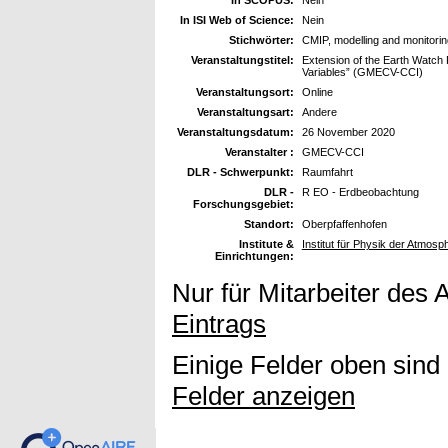
In ISI Web of Science:
Nein
Stichwörter:
CMIP, modelling and monitorin
Veranstaltungstitel:
Extension of the Earth Watch 
Variables” (GMECV-CCI)
Veranstaltungsort:
Online
Veranstaltungsart:
Andere
Veranstaltungsdatum:
26 November 2020
Veranstalter :
GMECV-CCI
DLR - Schwerpunkt:
Raumfahrt
DLR -
R EO - Erdbeobachtung
Forschungsgebiet:
Standort:
Oberpfaffenhofen
Institute &
Institut für Physik der Atmos
Einrichtungen:
Nur für Mitarbeiter des 
Eintrags
Einige Felder oben sind
Felder anzeigen