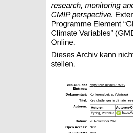
research, monitoring an
CMIP perspective.
Exten
Programme Element “Glo
Climate Variables” (GM
Online.
Dieses Archiv kann nicht
stellen.
elib-URL des
https://elib.dlr.de/137593/
Eintrags:
Dokumentart:
Konferenzbeitrag (Vortrag)
Titel:
Key challenges in climate res
Autoren:
Autoren
Autoren-O
https:/
Eyring, Veronika
Datum:
26 November 2020
Open Access:
Nein
In SCOPUS:
Nein