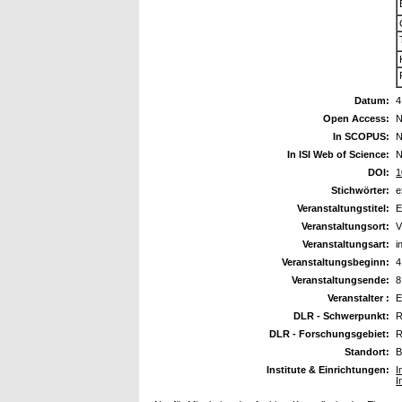
Datum:
4
Open Access:
N
In SCOPUS:
N
In ISI Web of Science:
N
DOI:
1
Stichwörter:
e
Veranstaltungstitel:
E
Veranstaltungsort:
V
Veranstaltungsart:
i
Veranstaltungsbeginn:
4
Veranstaltungsende:
8
Veranstalter :
E
DLR - Schwerpunkt:
R
DLR - Forschungsgebiet:
R
Standort:
B
Institute & Einrichtungen:
I
I