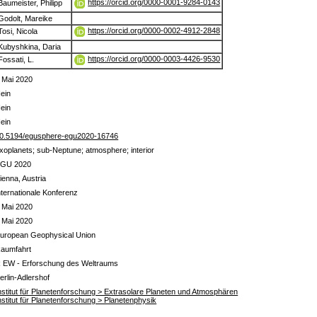
https://orcid.org/0000-0001-9284-0143
Baumeister, Philipp
Godolt, Mareike
https://orcid.org/0000-0002-4912-2848
Tosi, Nicola
Kubyshkina, Daria
https://orcid.org/0000-0003-4426-9530
Fossati, L.
 Mai 2020
ein
ein
ein
0.5194/egusphere-egu2020-16746
xoplanets; sub-Neptune; atmosphere; interior
GU 2020
ienna, Austria
nternationale Konferenz
 Mai 2020
 Mai 2020
uropean Geophysical Union
aumfahrt
 EW - Erforschung des Weltraums
erlin-Adlershof
nstitut für Planetenforschung > Extrasolare Planeten und Atmosphären
nstitut für Planetenforschung > Planetenphysik