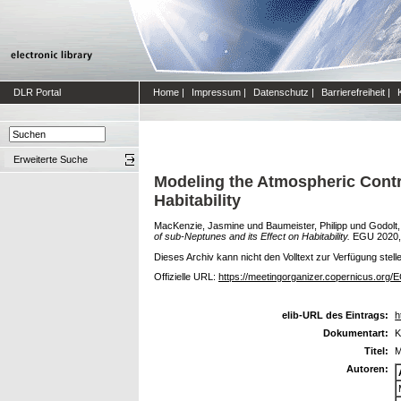
DLR Portal
Home
|
Impressum
|
Datenschutz
|
Barrierefreiheit
|
Erweiterte Suche
Modeling the Atmospheric Contrib
Habitability
MacKenzie, Jasmine
und
Baumeister, Philipp
und
Godolt,
of sub-Neptunes and its Effect on Habitability.
EGU 2020, 2
Dieses Archiv kann nicht den Volltext zur Verfügung stell
Offizielle URL:
https://meetingorganizer.copernicus.or
elib-URL des Eintrags:
h
Dokumentart:
K
Titel:
M
Autoren: