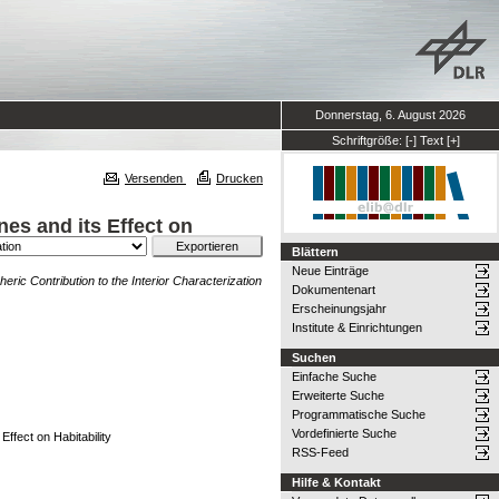
Donnerstag, 6. August 2026
Schriftgröße:
[-]
Text
[+]
Versenden
Drucken
nes and its Effect on
Blättern
Neue Einträge
ric Contribution to the Interior Characterization
Dokumentenart
Erscheinungsjahr
Institute & Einrichtungen
Suchen
Einfache Suche
Erweiterte Suche
Programmatische Suche
Vordefinierte Suche
Effect on Habitability
RSS-Feed
Hilfe & Kontakt