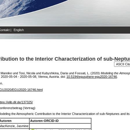
Kontakt
|
English
ution to the Interior Characterization of sub-Neptu
 Mareike
und
Tosi, Nicola
und
Kubyshkina, Daria
und
Fossati, L.
(2020)
Modeling the Atmosphe
020-05-04 - 2020-05-08, Vienna, Austria. doi:
10.5194/egusphere-egu2020-16746
.
en.
g/EGU2020/EGU2020-16746.html
ttps://elib.dlr.de/137325/
onferenzbeitrag (Vortrag)
odeling the Atmospheric Contribution to the Interior Characterization of sub-Neptunes and its 
Autoren
Autoren-ORCID-iD
MacKenzie, Jasmine