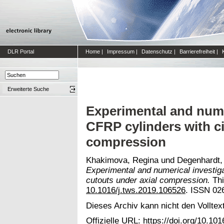
DLR Portal
Home
|
Impressum
|
Datenschutz
|
Barrierefreiheit
|
Erweiterte Suche
Experimental and nume
CFRP cylinders with ci
compression
Khakimova, Regina
und
Degenhardt,
Experimental and numerical investiga
cutouts under axial compression.
Thi
10.1016/j.tws.2019.106526
. ISSN 02
Dieses Archiv kann nicht den Volltext
Offizielle URL:
https://doi.org/10.10