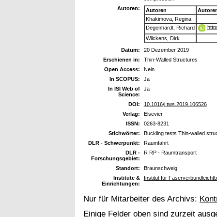
Autoren:
Autoren
Autore
Khakimova, Regina
http
Degenhardt, Richard
Wilckens, Dirk
Datum:
20 Dezember 2019
Erschienen in:
Thin-Walled Structures
Open Access:
Nein
In SCOPUS:
Ja
In ISI Web of
Ja
Science:
DOI:
10.1016/j.tws.2019.106526
Verlag:
Elsevier
ISSN:
0263-8231
Stichwörter:
Buckling tests Thin-walled stru
DLR - Schwerpunkt:
Raumfahrt
DLR -
R RP - Raumtransport
Forschungsgebiet:
Standort:
Braunschweig
Institute &
Institut für Faserverbundleich
Einrichtungen:
Nur für Mitarbeiter des Archivs:
Kont
Einige Felder oben sind zurzeit ausg