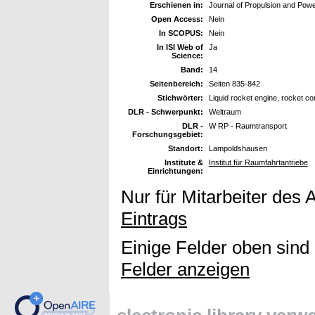
Erschienen in:
Journal of Propulsion and Pow
Open Access:
Nein
In SCOPUS:
Nein
In ISI Web of
Ja
Science:
Band:
14
Seitenbereich:
Seiten 835-842
Stichwörter:
Liquid rocket engine, rocket co
DLR - Schwerpunkt:
Weltraum
DLR -
W RP - Raumtransport
Forschungsgebiet:
Standort:
Lampoldshausen
Institute &
Institut für Raumfahrtantriebe
Einrichtungen:
Nur für Mitarbeiter des 
Eintrags
Einige Felder oben sind
Felder anzeigen