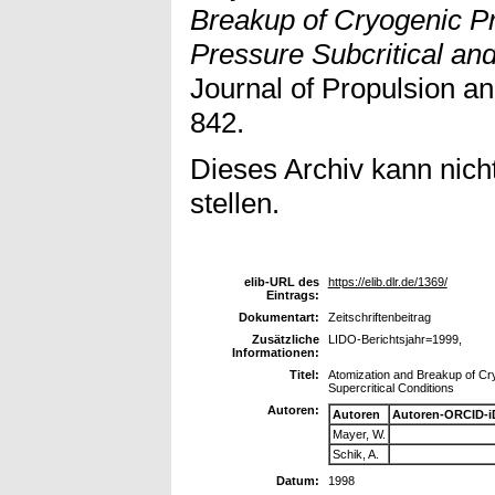
Breakup of Cryogenic Pr
Pressure Subcritical and
Journal of Propulsion an
842.
Dieses Archiv kann nicht
stellen.
elib-URL des
https://elib.dlr.de/1369/
Eintrags:
Dokumentart:
Zeitschriftenbeitrag
Zusätzliche
LIDO-Berichtsjahr=1999,
Informationen:
Titel:
Atomization and Breakup of Cr
Supercritical Conditions
Autoren:
Autoren
Autoren-ORCID-i
Mayer, W.
Schik, A.
Datum:
1998