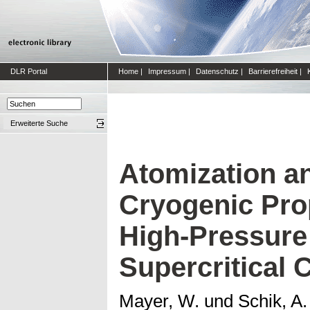
DLR Portal
Home
|
Impressum
|
Datenschutz
|
Barrierefreiheit
|
Erweiterte Suche
Atomization a
Cryogenic Pro
High-Pressure 
Supercritical 
Mayer, W.
und
Schik, A.