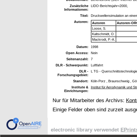
Zusätzliche
LIDO-Berichtsjahr=2000,
Informationen:
Titel:
Druckwellensimulation an eine
Autoren:
Autoren
Autoren-OR
Loose, S.
Kaltschmidt, O.
Mackrodt, P.-A.
Datum:
1998
Open Access:
Nein
Seitenanzahl:
7
DLR - Schwerpunkt:
Luftfahrt
DLR -
L TG - Querschnittstechnologi
Forschungsgebiet:
Standort:
Köln-Porz , Braunschweig , Gö
Institute &
Institut für Aerodynamik und S
Einrichtungen:
Nur für Mitarbeiter des Archivs:
Kont
Einige Felder oben sind zurzeit ausg
electronic library verwendet
EPrint