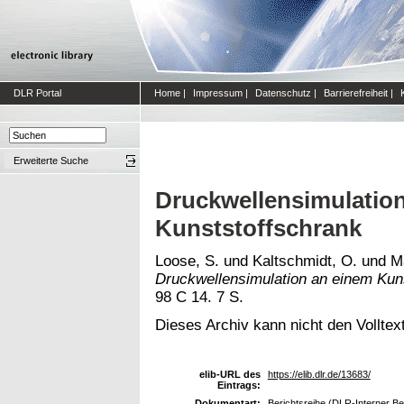
DLR Portal
Home
|
Impressum
|
Datenschutz
|
Barrierefreiheit
|
Erweiterte Suche
Druckwellensimulatio
Kunststoffschrank
Loose, S.
und
Kaltschmidt, O.
und
M
Druckwellensimulation an einem Kun
98 C 14. 7 S.
Dieses Archiv kann nicht den Volltext
elib-URL des
https://elib.dlr.de/13683/
Eintrags:
Dokumentart:
Berichtsreihe (DLR-Interner Be