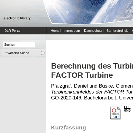
DLR Portal
Home
|
Impressum
|
Datenschutz
|
Barrierefreiheit
|
Erweiterte Suche
Berechnung des Turbi
FACTOR Turbine
Pfalzgraf, Daniel
und
Buske, Clemen
Turbinenkennfeldes der FACTOR Tur
GO-2020-146. Bachelorarbeit. Univer
PDF
-
6MB
Kurzfassung