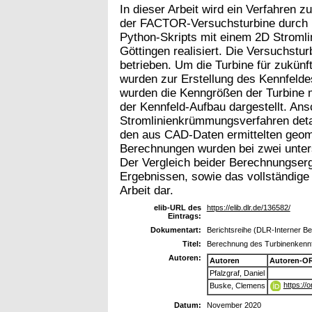
In dieser Arbeit wird ein Verfahren z
der FACTOR-Versuchsturbine durch 
Python-Skripts mit einem 2D Strom
Göttingen realisiert. Die Versuchstu
betrieben. Um die Turbine für zukünf
wurden zur Erstellung des Kennfelde
wurden die Kenngrößen der Turbine m
der Kennfeld-Aufbau dargestellt. An
Stromlinienkrümmungsverfahren detail
den aus CAD-Daten ermittelten geom
Berechnungen wurden bei zwei unters
Der Vergleich beider Berechnungser
Ergebnissen, sowie das vollständige 
Arbeit dar.
elib-URL des
https://elib.dlr.de/136582/
Eintrags:
Dokumentart:
Berichtsreihe (DLR-Interner Ber
Titel:
Berechnung des Turbinenkenn
Autoren:
Autoren
Autoren-OR
Pfalzgraf, Daniel
https://
Buske, Clemens
Datum:
November 2020