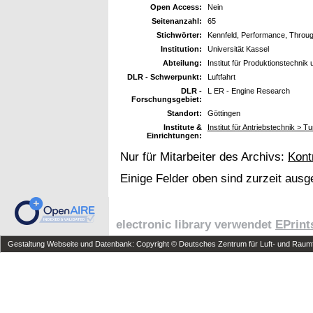
Open Access:
Nein
Seitenanzahl:
65
Stichwörter:
Kennfeld, Performance, Throu
Institution:
Universität Kassel
Abteilung:
Institut für Produktionstechnik 
DLR - Schwerpunkt:
Luftfahrt
DLR -
L ER - Engine Research
Forschungsgebiet:
Standort:
Göttingen
Institute &
Institut für Antriebstechnik > Tu
Einrichtungen:
Nur für Mitarbeiter des Archivs:
Kont
Einige Felder oben sind zurzeit ausg
electronic library verwendet
EPrint
Gestaltung Webseite und Datenbank: Copyright © Deutsches Zentrum für Luft- und Raumfa