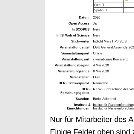
Pike, T.
Spohn, T
Datum:
2020
Open Access:
Ja
In SCOPUS:
Nein
In ISI Web of Science:
Nein
Stichwörter:
InSight Mars HP3 SEIS
Veranstaltungstitel:
EGU General Assembly 202
Veranstaltungsort:
Online
Veranstaltungsart:
internationale Konferenz
Veranstaltungsbeginn:
4 Mai 2020
Veranstaltungsende:
8 Mai 2020
Veranstalter :
EGU
DLR - Schwerpunkt:
Raumfahrt
DLR -
R EW - Erforschung des We
Forschungsgebiet:
Standort:
Berlin-Adlershof
Institute &
Institut für Planetenforschun
Einrichtungen:
Institut für Planetenforschu
Nur für Mitarbeiter des 
Einige Felder oben sind 