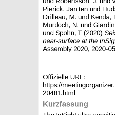
und
Robertsson, J.
und
Pierick, Jan ten
und
Huds
Drilleau, M.
und
Kenda, 
Murdoch, N.
und
Giardin
und
Spohn, T
(2020)
Sei
near-surface at the InSigh
Assembly 2020, 2020-05-
Offizielle URL:
https://meetingorganiz
20481.html
Kurzfassung
The InSight ultra-sensi