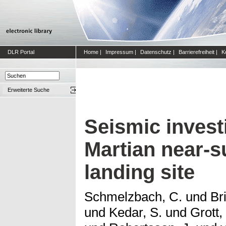
DLR Portal
Home
|
Impressum
|
Datenschutz
|
Barrierefreiheit
|
K
Erweiterte Suche
Seismic invest
Martian near-su
landing site
Schmelzbach, C.
und
Br
und
Kedar, S.
und
Grott,