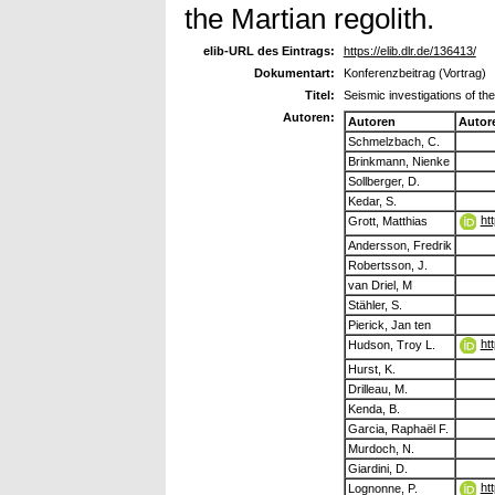
the Martian regolith.
elib-URL des Eintrags:
https://elib.dlr.de/136413/
Dokumentart:
Konferenzbeitrag (Vortrag)
Titel:
Seismic investigations of the
Autoren:
Autoren
Autor
Schmelzbach, C.
Brinkmann, Nienke
Sollberger, D.
Kedar, S.
ht
Grott, Matthias
Andersson, Fredrik
Robertsson, J.
van Driel, M
Stähler, S.
Pierick, Jan ten
ht
Hudson, Troy L.
Hurst, K.
Drilleau, M.
Kenda, B.
Garcia, Raphaël F.
Murdoch, N.
Giardini, D.
ht
Lognonne, P.