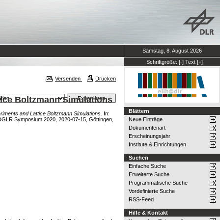
Samstag, 8. August 2026
Schriftgröße:
[-]
Text
[+]
Versenden
Drucken
tice Boltzmann Simulations
Blättern
eriments and Lattice Boltzmann Simulations.
In:
B/DGLR Symposium 2020, 2020-07-15, Göttingen,
Neue Einträge
Dokumentenart
Erscheinungsjahr
Institute & Einrichtungen
Suchen
Einfache Suche
Erweiterte Suche
Programmatische Suche
Vordefinierte Suche
RSS-Feed
Hilfe & Kontakt