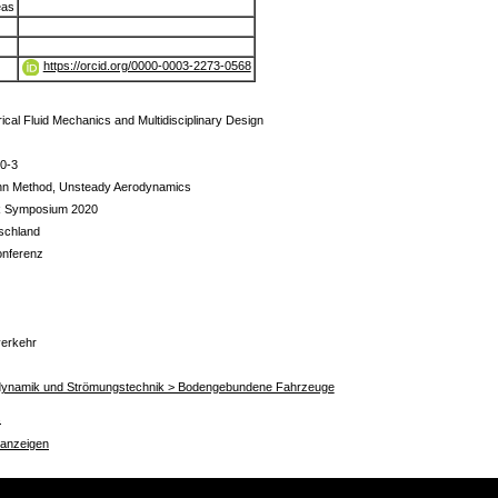
eas
https://orcid.org/0000-0003-2273-0568
cal Fluid Mechanics and Multidisciplinary Design
0-3
ann Method, Unsteady Aerodynamics
 Symposium 2020
schland
onferenz
erkehr
erodynamik und Strömungstechnik > Bodengebundene Fahrzeuge
s
 anzeigen