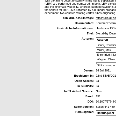
With the aim to detect bi-stability in the highly separa
(LBM) are performed and compared. In both, LBM simulati
and the kinematic viscosity, whereas such behaviour is 
the sphere for Re=105 is reflected by a bi-modal probabili
experiment, two counter-rotating vortex tubes originatin
elib-URL des Eintrags:
https://elib.dlr.
Dokumentart:
Konferenzbeitra
Zusätzliche Informationen:
Hardcover ISBN
Titel:
Bi-stability De
Autoren:
Autoren
Bauer, Christia
Müller, Max
Ehrenfried, Kla
Wagner, Claus
*
DLR correspon
Datum:
14 Juli 2021
Erschienen in:
22nd STAB/DGLR
Open Access:
Ja
In SCOPUS:
Ja
In ISI Web of Science:
Nein
Band:
151
DOI:
10.1007/978-3-
Seitenbereich:
Seiten 441-450
Herausgeber:
Herausgeber