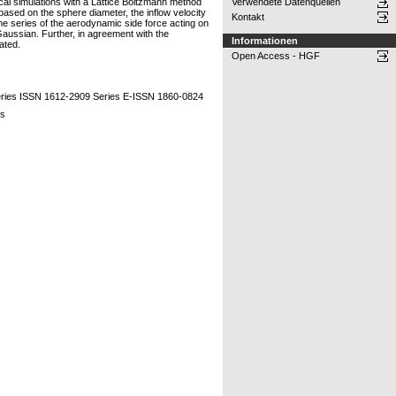
cal simulations with a Lattice Boltzmann method
Verwendete Datenquellen
sed on the sphere diameter, the inflow velocity
Kontakt
e series of the aerodynamic side force acting on
 Gaussian. Further, in agreement with the
Informationen
ated.
Open Access - HGF
ries ISSN 1612-2909 Series E-ISSN 1860-0824
ns