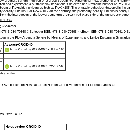
ted flow around a sphere mounted on a cross-stream rod, wind tunnel measurements and numeri
on and experiment, a bi-stable flow behaviour is detected at a Reynolds number of Re=105 ba
absent at Reynolds numbers as high as Re=3×105. The bi-stable behaviour detected in the tim
ty density function. For Re=3×105, on the contrary, the probability density function is nearly
g from the intersection of the leeward and cross-stream rod-ward side of the sphere are gener
de/136382/
g (Anderer)
 978-3-030-79560-3 Softcover ISBN 978-3-030-79563-4 eBook ISBN 978-3-030-79561-0 Se
tection in the Flow Around a Sphere by Means of Experiments and Lattice Boltzmann Simulatio
Autoren-ORCID-iD
https://orcid.org/0000-0003-1838-6194
*
n
us
https://orcid.org/0000-0003-2273-0568
ding author
 Symposium on New Results in Numerical and Experimental Fluid Mechanics XIII
030-79561-0_42
Herausgeber-ORCID-iD