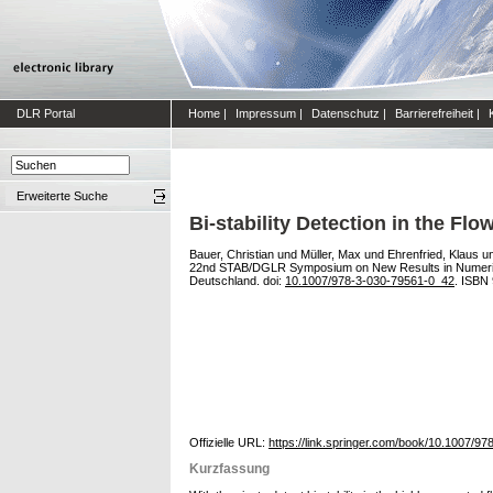
DLR Portal
Home
|
Impressum
|
Datenschutz
|
Barrierefreiheit
|
Erweiterte Suche
Bi-stability Detection in the F
Bauer, Christian
und
Müller, Max
und
Ehrenfried, Klaus
u
22nd STAB/DGLR Symposium on New Results in Numerical
Deutschland. doi:
10.1007/978-3-030-79561-0_42
. ISBN
Offizielle URL:
https://link.springer.com/book/10.1007/97
Kurzfassung