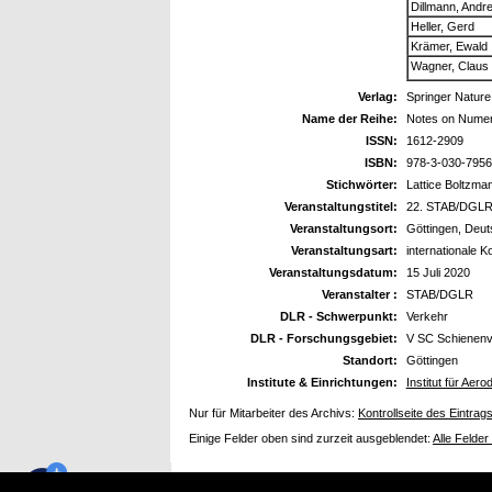
Dillmann, Andr
Heller, Gerd
Krämer, Ewald
Wagner, Claus
Verlag:
Springer Nature
Name der Reihe:
Notes on Numeri
ISSN:
1612-2909
ISBN:
978-3-030-7956
Stichwörter:
Lattice Boltzm
Veranstaltungstitel:
22. STAB/DGLR
Veranstaltungsort:
Göttingen, Deut
Veranstaltungsart:
internationale K
Veranstaltungsdatum:
15 Juli 2020
Veranstalter :
STAB/DGLR
DLR - Schwerpunkt:
Verkehr
DLR - Forschungsgebiet:
V SC Schienenv
Standort:
Göttingen
Institute & Einrichtungen:
Institut für A
Nur für Mitarbeiter des Archivs:
Kontrollseite des Eintrag
Einige Felder oben sind zurzeit ausgeblendet:
Alle Felder