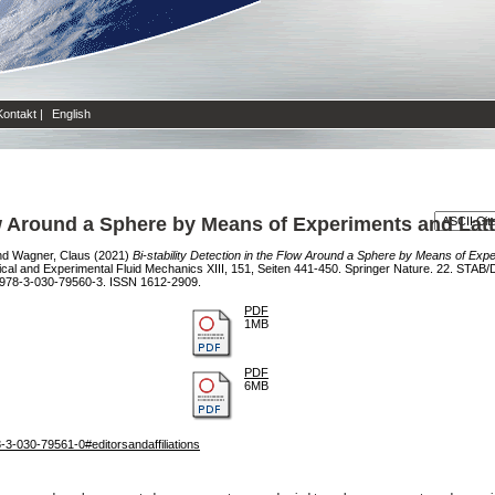
Kontakt
|
English
low Around a Sphere by Means of Experiments and Lat
nd
Wagner, Claus
(2021)
Bi-stability Detection in the Flow Around a Sphere by Means of Exp
 and Experimental Fluid Mechanics XIII, 151, Seiten 441-450. Springer Nature. 22. STA
 978-3-030-79560-3. ISSN 1612-2909.
PDF
1MB
PDF
6MB
8-3-030-79561-0#editorsandaffiliations