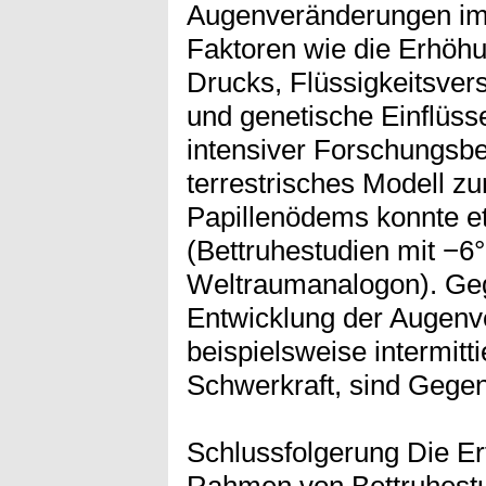
Augenveränderungen im A
Faktoren wie die Erhöhu
Drucks, Flüssigkeitsve
und genetische Einflüs
intensiver Forschungsb
terrestrisches Modell zu
Papillenödems konnte et
(Bettruhestudien mit −6°
Weltraumanalogon). G
Entwicklung der Augenv
beispielsweise intermitt
Schwerkraft, sind Gegen
Schlussfolgerung Die E
Rahmen von Bettruhestu