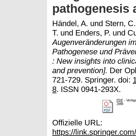
pathogenesis 
Händel, A.
und
Stern, C.
T.
und
Enders, P.
und
Cu
Augenveränderungen im A
Pathogenese und Präven
: New insights into clin
and prevention].
Der Oph
721-729. Springer. doi:
8
. ISSN 0941-293X.
PDF
- Verlag
2MB
Offizielle URL:
https://link.springer.c