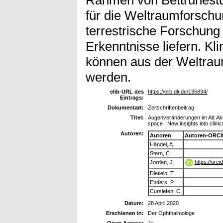
für die Weltraumforschun
terrestrische Forschung 
Erkenntnisse liefern. Kl
können aus der Weltrau
werden.
elib-URL des
https://elib.dlr.de/135834/
Eintrags:
Dokumentart:
Zeitschriftenbeitrag
Titel:
Augenveränderungen im All: Akt
space : New insights into clini
Autoren:
Autoren
Autoren-ORCI
Händel, A.
Stern, C.
https://orc
Jordan, J.
Dietlein, T.
Enders, P.
Cursiefen, C.
Datum:
28 April 2020
Erschienen in:
Der Ophthalmologe