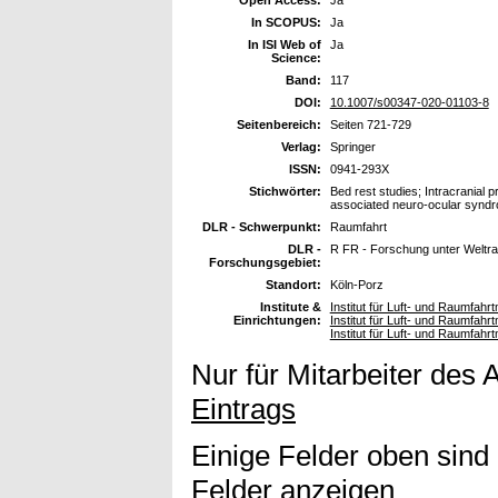
Open Access:
Ja
In SCOPUS:
Ja
In ISI Web of
Ja
Science:
Band:
117
DOI:
10.1007/s00347-020-01103-8
Seitenbereich:
Seiten 721-729
Verlag:
Springer
ISSN:
0941-293X
Stichwörter:
Bed rest studies; Intracranial 
associated neuro-ocular synd
DLR - Schwerpunkt:
Raumfahrt
DLR -
R FR - Forschung unter Welt
Forschungsgebiet:
Standort:
Köln-Porz
Institute &
Institut für Luft- und Raumfahr
Einrichtungen:
Institut für Luft- und Raumfah
Institut für Luft- und Raumfahr
Nur für Mitarbeiter des 
Eintrags
Einige Felder oben sind
Felder anzeigen