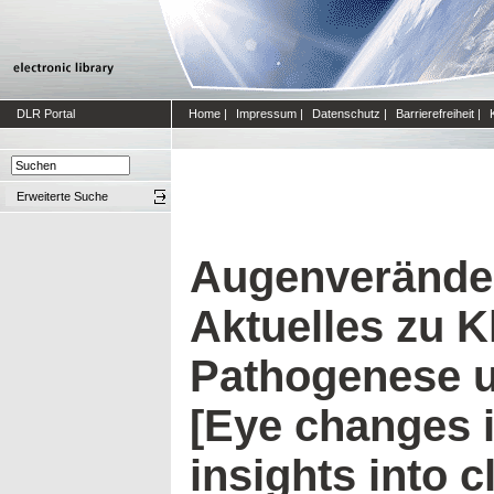
DLR Portal
Home
|
Impressum
|
Datenschutz
|
Barrierefreiheit
|
Erweiterte Suche
Augenveränder
Aktuelles zu Kl
Pathogenese u
[Eye changes 
insights into c