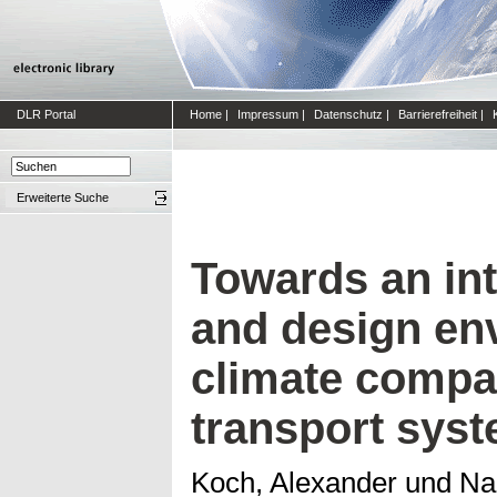
DLR Portal
Home
|
Impressum
|
Datenschutz
|
Barrierefreiheit
|
Erweiterte Suche
Towards an int
and design en
climate compat
transport sys
Koch, Alexander
und
Na