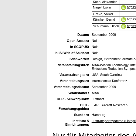
Koch, Alexander
https
Nagel, Björn
Greve, Volker
https
Kärcher, Bernd
https
Schumann, Ulrich
Datum:
September 2009
Open Access:
Nein
In SCOPUS:
Nein
In ISI Web of Science:
Nein
Stichwörter:
Design, Evironment, climate c
Veranstaltungstitel:
AIAA Aviation Technology, Int
Emissions Reduction Sympo
Veranstaltungsort:
USA, South Carolina
Veranstaltungsart:
internationale Konferenz
Veranstaltungsdatum:
September 2009
Veranstalter :
AIAA
DLR - Schwerpunkt:
Luftfahrt
DLR -
L AR - Aircraft Research
Forschungsgebiet:
Standort:
Hamburg
Institute &
Lufttransportsysteme > Integr
Einrichtungen:
Nur für Mitarbeiter des 