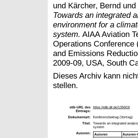
und
Kärcher, Bernd
und
Towards an integrated a
environment for a climat
system.
AIAA Aviation T
Operations Conference (
and Emissions Reducti
2009-09, USA, South Ca
Dieses Archiv kann nicht
stellen.
elib-URL des
https://elib.dlr.de/135603/
Eintrags:
Dokumentart:
Konferenzbeitrag (Vortrag)
Titel:
Towards an integrated analysi
system
Autoren:
Autoren
Autoren-