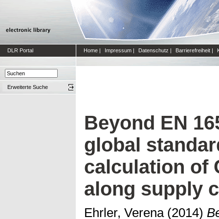
DLR Portal
Home
|
Impressum
|
Datenschutz
|
Barrierefreiheit
|
Erweiterte Suche
Beyond EN 165
global standar
calculation of
along supply 
Ehrler, Verena
(2014)
B