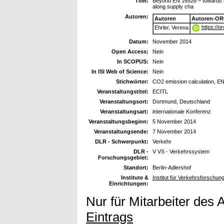
Titel:
Beyond EN 16528 – towards a 
along supply cha
Autoren:
Autoren
Autoren-OR
https://
Ehrler, Verena
Datum:
November 2014
Open Access:
Nein
In SCOPUS:
Nein
In ISI Web of Science:
Nein
Stichwörter:
CO2 emission calculation, EN1
Veranstaltungstitel:
ECITL
Veranstaltungsort:
Dortmund, Deutschland
Veranstaltungsart:
internationale Konferenz
Veranstaltungsbeginn:
5 November 2014
Veranstaltungsende:
7 November 2014
DLR - Schwerpunkt:
Verkehr
DLR -
V VS - Verkehrssystem
Forschungsgebiet:
Standort:
Berlin-Adlershof
Institute &
Institut für Verkehrsforschun
Einrichtungen:
Nur für Mitarbeiter des 
Eintrags