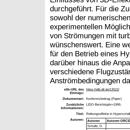
durchgeführt. Für die Z
sowohl der numerischen
experimentellen Möglich
von Strömungen mit tur
wünschenswert. Eine wei
für den Betrieb eines Hyp
darüber hinaus die Anpa
verschiedene Flugzustän
Anströmbedingungen da
elib-URL des
https://elib.dlr.de/13522/
Eintrags:
Dokumentart:
Konferenzbeitrag (Paper)
Zusätzliche
LIDO-Berichtsjahr=1999,
Informationen:
Titel:
Reibungseffekte in Hyperschall
Autoren:
Autoren
Autoren-ORCID
Schulte, D.