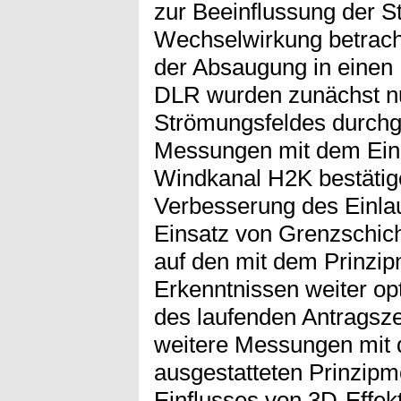
zur Beeinflussung der S
Wechselwirkung betrach
der Absaugung in einen 
DLR wurden zunächst n
Strömungsfeldes durchg
Messungen mit dem Einl
Windkanal H2K bestätige
Verbesserung des Einla
Einsatz von Grenzschic
auf den mit dem Prinzi
Erkenntnissen weiter opt
des laufenden Antragsz
weitere Messungen mit 
ausgestatteten Prinzipm
Einflusses von 3D-Effek