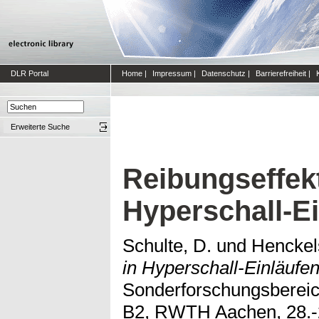
DLR Portal
Home
|
Impressum
|
Datenschutz
|
Barrierefreiheit
|
Erweiterte Suche
Reibungseffekt
Hyperschall-E
Schulte, D.
und
Henckel
in Hyperschall-Einläufen
Sonderforschungsbereich
B2, RWTH Aachen, 28.-