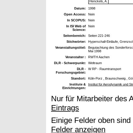
Henckels, A.
Datum:
1998
Open Access:
Nein
In SCOPUS:
Nein
In ISI Web of
Nein
Science:
Seitenbereich:
Seiten 221-246
Stichwörter:
Hyperschall-Einläufe, Grenzs
Veranstaltungstitel:
Begutachtung des Sonderforsc
Mai 1998
Veranstalter :
RWTH Aachen
DLR - Schwerpunkt:
Weltraum
DLR -
W RP - Raumtransport
Forschungsgebiet:
Standort:
Köln-Porz , Braunschweig , Gö
Institute &
Institut für Aerodynamik und S
Einrichtungen:
Nur für Mitarbeiter des 
Eintrags
Einige Felder oben sind
Felder anzeigen