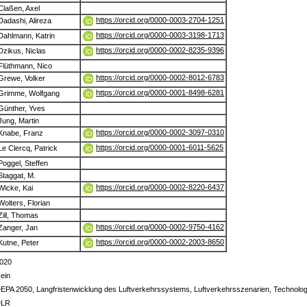
Claßen, Axel
https://orcid.org/0000-0003-2704-1251
Dadashi, Alireza
https://orcid.org/0000-0003-3198-1713
Dahlmann, Katrin
https://orcid.org/0000-0002-8235-9396
Dzikus, Niclas
Flüthmann, Nico
https://orcid.org/0000-0002-8012-6783
Grewe, Volker
https://orcid.org/0000-0001-8498-6281
Grimme, Wolfgang
Günther, Yves
Jung, Martin
https://orcid.org/0000-0002-3097-0310
Knabe, Franz
https://orcid.org/0000-0001-6011-5625
Le Clercq, Patrick
Poggel, Steffen
Staggat, M.
https://orcid.org/0000-0002-8220-6437
Wicke, Kai
Wolters, Florian
Zill, Thomas
https://orcid.org/0000-0002-9750-4162
Zanger, Jan
https://orcid.org/0000-0002-2003-8650
Kutne, Peter
020
ein
EPA 2050, Langfristenwicklung des Luftverkehrssystems, Luftverkehrsszenarien, Technolo
DLR