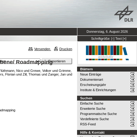
Donnerstag, 6. August 2026
Schriftgröße:
[-]
Text
[+]
Versenden
Drucken
elebene/ Roadmapping
Blättern
Flüthmann, Nico
und
Grewe, Volker
und
Grimme,
rs, Florian
und
Zill, Thomas
und
Zanger, Jan
und
Neue Einträge
Dokumentenart
Erscheinungsjahr
Institute & Einrichtungen
Suchen
Einfache Suche
Erweiterte Suche
oadmapping
Programmatische Suche
Vordefinierte Suche
RSS-Feed
Hilfe & Kontakt