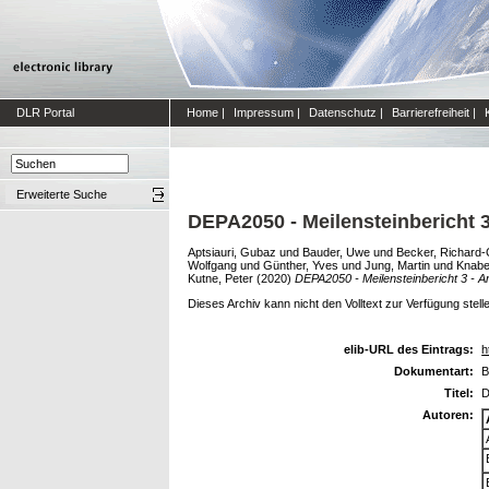
DLR Portal
Home
|
Impressum
|
Datenschutz
|
Barrierefreiheit
|
Erweiterte Suche
DEPA2050 - Meilensteinbericht 
Aptsiauri, Gubaz
und
Bauder, Uwe
und
Becker, Richard
Wolfgang
und
Günther, Yves
und
Jung, Martin
und
Knabe
Kutne, Peter
(2020)
DEPA2050 - Meilensteinbericht 3 - 
Dieses Archiv kann nicht den Volltext zur Verfügung stell
elib-URL des Eintrags:
h
Dokumentart:
B
Titel:
D
Autoren: