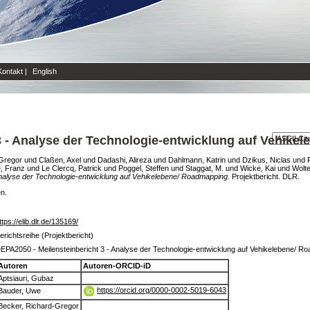
Kontakt
|
English
3 - Analyse der Technologie-entwicklung auf Vehik
-Gregor
und
Claßen, Axel
und
Dadashi, Alireza
und
Dahlmann, Katrin
und
Dzikus, Niclas
und
, Franz
und
Le Clercq, Patrick
und
Poggel, Steffen
und
Staggat, M.
und
Wicke, Kai
und
Wolte
Analyse der Technologie-entwicklung auf Vehikelebene/ Roadmapping.
Projektbericht. DLR.
en.
ttps://elib.dlr.de/135169/
erichtsreihe (Projektbericht)
EPA2050 - Meilensteinbericht 3 - Analyse der Technologie-entwicklung auf Vehikelebene/ R
Autoren
Autoren-ORCID-iD
Aptsiauri, Gubaz
https://orcid.org/0000-0002-5019-6043
Bauder, Uwe
Becker, Richard-Gregor