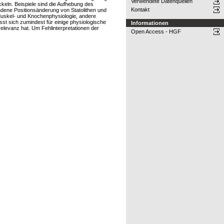
Verwendete Datenquellen
keln. Beispiele sind die Aufhebung des
Kontakt
ndene Positionsänderung von Statolithen und
Muskel- und Knochenphysiologie, andere
st sich zumindest für einige physiologische
Informationen
elevanz hat. Um Fehlinterpretationen der
Open Access - HGF