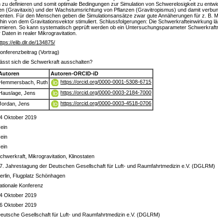
zu definieren und somit optimale Bedingungen zur Simulation von Schwerelosigkeit zu entwic
len (Gravitaxis) und der Wachstumsrichtung von Pflanzen (Gravitropismus) und damit verbu
imenten. Für den Menschen geben die Simulationsansätze zwar gute Annäherungen für z. B. 
in von dem Gravitationsvektor stimuliert. Schlussfolgerungen: Die Schwerkrafteinwirkung läs
inimieren. So kann systematisch geprüft werden ob ein Untersuchungsparameter Schwerkraftr
 Daten in realer Mikrogravitation.
ttps://elib.dlr.de/134875/
onferenzbeitrag (Vortrag)
ässt sich die Schwerkraft ausschalten?
Autoren
Autoren-ORCID-iD
https://orcid.org/0000-0001-5308-6715
Hemmersbach, Ruth
https://orcid.org/0000-0003-2184-7000
Hauslage, Jens
https://orcid.org/0000-0003-4518-0706
Jordan, Jens
4 Oktober 2019
ein
ein
ein
chwerkraft, Mikrogravitation, Klinostaten
7. Jahrestagung der Deutschen Gesellschaft für Luft- und Raumfahrtmedizin e.V. (DGLRM)
erlin, Flugplatz Schönhagen
ationale Konferenz
4 Oktober 2019
6 Oktober 2019
eutsche Gesellschaft für Luft- und Raumfahrtmedizin e.V. (DGLRM)