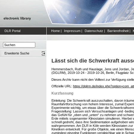
DLR Portal
Home
|
Impressum
|
Datenschutz
|
Barrierefreiheit
|
Erweiterte Suche
Lässt sich die Schwerkraft auss
Hemmersbach, Ruth
und
Hauslage, Jens
und
Jordan, J
(DGLRM), 2019-10-24 - 2019-10-26, Berlin, Flugplatz S
Dieses Archiv kann nicht den Volltext zur Verfügung stell
Offizielle URL:
https://dglrm.de/index.php?option=com_
Kurzfassung
Einleitung: Die Schwerkraft auszuschalten, davon träumen
Raumfahrtforschung von hohem Interesse, zumal Experimen
Experimente wichtig, um etwas über die Schwerkraftsens
Fragestellung: Lassen sich Versuchsanlagen und -bedingun
das Gefühl für „oben und „unten“ zu nehmen und schwerk
Erde mittels sogenannter Klinostaten simulieren. Hierbe
schnell gedreht, dass ihre Sedimentation aufgehoben wird
wahrgenommen. Am DLR in Köln werden Klinostaten zur Ku
Kinetiken entwickelt. Für große Objekte, wie einen Mens
zumindest einzelne Funktionen vergleichbar wie in Schwe