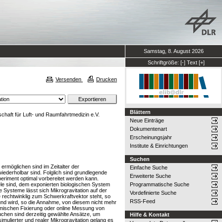
Samstag, 8. August 2026
Schriftgröße:
[-]
Text
[+]
Versenden
Drucken
Blättern
haft für Luft- und Raumfahrtmedizin e.V.
Neue Einträge
Dokumentenart
Erscheinungsjahr
Institute & Einrichtungen
Suchen
ermöglichen sind im Zeitalter der
Einfache Suche
iederholbar sind. Folglich sind grundlegende
Erweiterte Suche
eriment optimal vorbereitet werden kann.
iele sind, dem exponierten biologischen System
Programmatische Suche
Systeme lässt sich Mikrogravitation auf der
Vordefinierte Suche
 rechtwinklig zum Schwerkraftvektor steht, so
RSS-Feed
n und wird, so die Annahme, von diesem nicht mehr
emischen Fixierung oder online Messung von
uchen sind derzeitig gewählte Ansätze, um
Hilfe & Kontakt
mulierter und realer Mikrogravitation gelang es