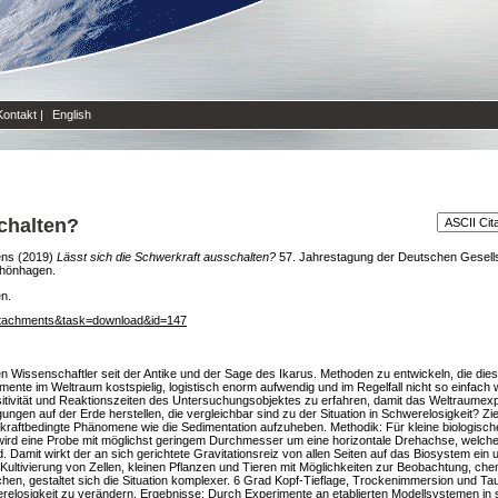
Kontakt
|
English
chalten?
ens
(2019)
Lässt sich die Schwerkraft ausschalten?
57. Jahrestagung der Deutschen Gesellsc
chönhagen.
en.
attachments&task=download&id=147
 Wissenschaftler seit der Antike und der Sage des Ikarus. Methoden zu entwickeln, die dies 
te im Weltraum kostspielig, logistisch enorm aufwendig und im Regelfall nicht so einfach w
itivität und Reaktionszeiten des Untersuchungsobjektes zu erfahren, damit das Weltraumexp
gen auf der Erde herstellen, die vergleichbar sind zu der Situation in Schwerelosigkeit? Z
raftbedingte Phänomene wie die Sedimentation aufzuheben. Methodik: Für kleine biologische 
i wird eine Probe mit möglichst geringem Durchmesser um eine horizontale Drehachse, welche
. Damit wirkt der an sich gerichtete Gravitationsreiz von allen Seiten auf das Biosystem ei
ltivierung von Zellen, kleinen Pflanzen und Tieren mit Möglichkeiten zur Beobachtung, ch
chen, gestaltet sich die Situation komplexer. 6 Grad Kopf-Tieflage, Trockenimmersion und Ta
relosigkeit zu verändern. Ergebnisse: Durch Experimente an etablierten Modellsystemen in si