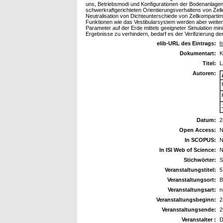
uns, Betriebsmodi und Konfigurationen der Bodenanlagen 
schwerkraftgerichteten Orientierungsverhaltens von Zel
Neutralisation von Dichteunterschiede von Zellkompart
Funktionen wie das Vestibularsystem werden aber weiterh
Parameter auf der Erde mittels geeigneter Simulation m
Ergebnisse zu verhindern, bedarf es der Verifizierung der
elib-URL des Eintrags:
h
Dokumentart:
K
Titel:
L
Autoren:
Datum:
2
Open Access:
N
In SCOPUS:
N
In ISI Web of Science:
N
Stichwörter:
S
Veranstaltungstitel:
5
Veranstaltungsort:
B
Veranstaltungsart:
n
Veranstaltungsbeginn:
2
Veranstaltungsende:
2
Veranstalter :
D