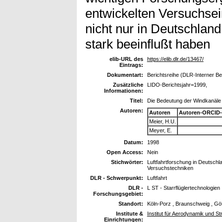
entwickelten Versuchsei
nicht nur in Deutschland
stark beeinflußt haben
elib-URL des
https://elib.dlr.de/13467/
Eintrags:
Dokumentart:
Berichtsreihe (DLR-Interner Be
Zusätzliche
LIDO-Berichtsjahr=1999,
Informationen:
Titel:
Die Bedeutung der Windkanäle f
Autoren:
Autoren
Autoren-ORCID-
Meier, H.U.
Meyer, E.
Datum:
1998
Open Access:
Nein
Stichwörter:
Luftfahrtforschung in Deutschl
Versuchstechniken
DLR - Schwerpunkt:
Luftfahrt
DLR -
L ST - Starrflüglertechnologien
Forschungsgebiet:
Standort:
Köln-Porz , Braunschweig , Gö
Institute &
Institut für Aerodynamik und S
Einrichtungen: