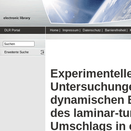
DLR Portal
Home
|
Impressum
|
Datenschutz
|
Barrierefreiheit
|
Erweiterte Suche
Experimentell
Untersuchunge
dynamischen 
des laminar-tu
Umschlags in 