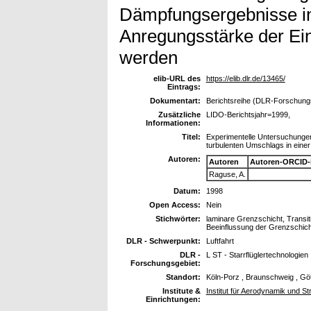
Dämpfungsergebnisse in
Anregungsstärke der Ei
werden
elib-URL des
https://elib.dlr.de/13465/
Eintrags:
Dokumentart:
Berichtsreihe (DLR-Forschungsb
Zusätzliche
LIDO-Berichtsjahr=1999,
Informationen:
Titel:
Experimentelle Untersuchungen
turbulenten Umschlags in einer
Autoren:
Autoren
Autoren-ORCID-
Raguse, A.
Datum:
1998
Open Access:
Nein
Stichwörter:
laminare Grenzschicht, Transiti
Beeinflussung der Grenzschicht, 
DLR - Schwerpunkt:
Luftfahrt
DLR -
L ST - Starrflüglertechnologien
Forschungsgebiet:
Standort:
Köln-Porz , Braunschweig , Gö
Institute &
Institut für Aerodynamik und S
Einrichtungen: