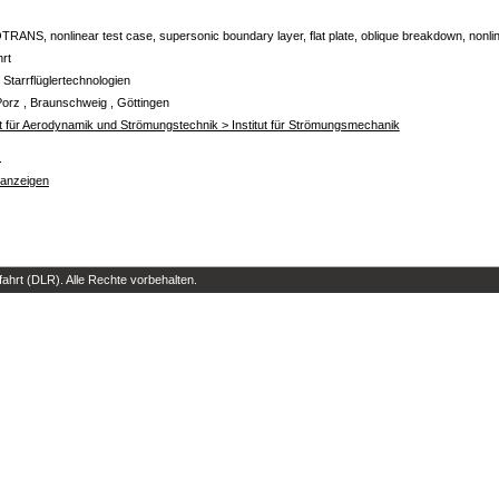
ANS, nonlinear test case, supersonic boundary layer, flat plate, oblique breakdown, nonlinea
hrt
 Starrflüglertechnologien
Porz , Braunschweig , Göttingen
ut für Aerodynamik und Strömungstechnik > Institut für Strömungsmechanik
s
 anzeigen
hrt (DLR). Alle Rechte vorbehalten.