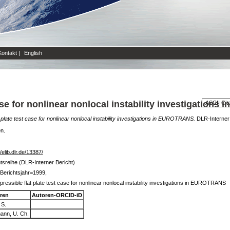
Kontakt
|
English
ase for nonlinear nonlocal instability investigation
 plate test case for nonlinear nonlocal instability investigations in EUROTRANS.
DLR-Interner 
en.
//elib.dlr.de/13387/
tsreihe (DLR-Interner Bericht)
Berichtsjahr=1999,
ressible flat plate test case for nonlinear nonlocal instability investigations in EUROTRANS
ren
Autoren-ORCID-iD
 S.
ann, U. Ch.