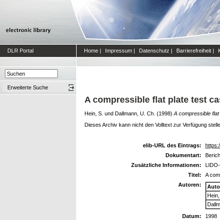
DLR Portal
Home
|
Impressum
|
Datenschutz
|
Barrierefreiheit
|
Erweiterte Suche
A compressible flat plate test c
Hein, S.
und
Dallmann, U. Ch.
(1998)
A compressible flat
Dieses Archiv kann nicht den Volltext zur Verfügung stell
elib-URL des Eintrags:
https:
Dokumentart:
Berich
Zusätzliche Informationen:
LIDO-
Titel:
A comp
Autoren:
Auto
Hein,
Dallm
Datum:
1998