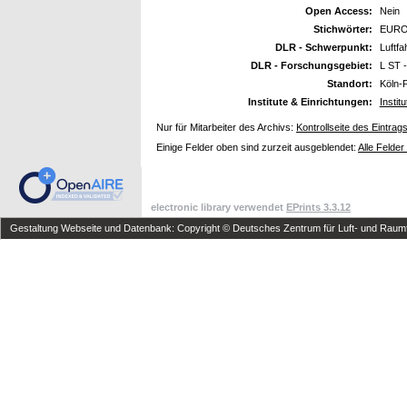
Open Access:
Nein
Stichwörter:
EUROTR
DLR - Schwerpunkt:
Luftfa
DLR - Forschungsgebiet:
L ST -
Standort:
Köln-
Institute & Einrichtungen:
Instit
Nur für Mitarbeiter des Archivs:
Kontrollseite des Eintrag
Einige Felder oben sind zurzeit ausgeblendet:
Alle Felder
electronic library verwendet
EPrints 3.3.12
Gestaltung Webseite und Datenbank: Copyright © Deutsches Zentrum für Luft- und Raumfa