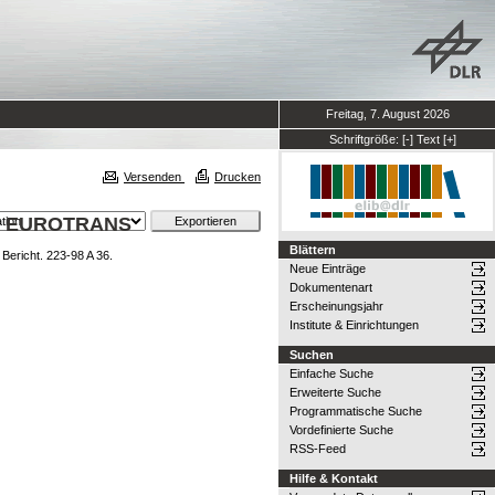
Freitag, 7. August 2026
Schriftgröße:
[-]
Text
[+]
Versenden
Drucken
s in EUROTRANS
Blättern
Bericht. 223-98 A 36.
Neue Einträge
Dokumentenart
Erscheinungsjahr
Institute & Einrichtungen
Suchen
Einfache Suche
Erweiterte Suche
Programmatische Suche
Vordefinierte Suche
RSS-Feed
Hilfe & Kontakt