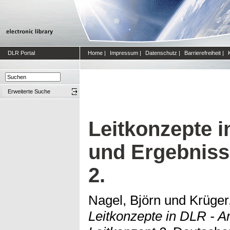
DLR Portal
Home
|
Impressum
|
Datenschutz
|
Barrierefreiheit
|
Erweiterte Suche
Leitkonzepte i
und Ergebniss
2.
Nagel, Björn
und
Krüger
Leitkonzepte in DLR - A