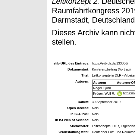
Leitkonzept 2.
Deutscher
Raumfahrtkongress 2019
Darmstadt, Deutschland
Dieses Archiv kann nicht
stellen.
elib-URL des Eintrags:
https://elib.dlr.de/133806/
Dokumentart:
Konferenzbeitrag (Vortrag)
Titel:
Leitkonzepte in DLR - Arbeite
Autoren:
Autoren
Autoren-O
Nagel, Björn
https://
Krüger, Wolf R.
Datum:
30 September 2019
Open Access:
Nein
In SCOPUS:
Nein
In ISI Web of Science:
Nein
Stichwörter:
Leitkonzepte, DLR, Ergebniss
Veranstaltungstitel:
Deutscher Luft- und Raumfa