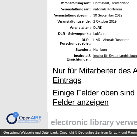
Veranstaltungsort:
Darmstadt, Deutschland
Veranstaltungsart:
nationale Konferenz
Veranstaltungsbeginn:
30 September 2019
Veranstaltungsende:
2 Oktober 2019
Veranstalter :
DLRK
DLR - Schwerpunkt:
Luftfahrt
DLR -
L AR - Aircraft Research
Forschungsgebiet:
Standort:
Hamburg
Institute &
Institut für Systemarchitekture
Einrichtungen:
Nur für Mitarbeiter des 
Eintrags
Einige Felder oben sind
Felder anzeigen
electronic library ver
Gestaltung Webseite und Datenbank: Copyright © Deutsches Zentrum für Luft- und Raumfa