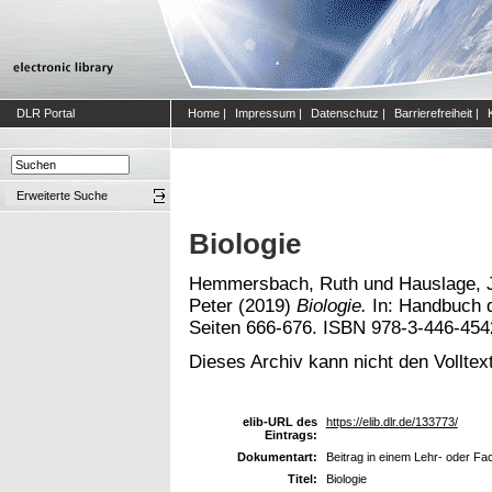
DLR Portal
Home
|
Impressum
|
Datenschutz
|
Barrierefreiheit
|
Erweiterte Suche
Biologie
Hemmersbach, Ruth
und
Hauslage, 
Peter
(2019)
Biologie.
In: Handbuch d
Seiten 666-676. ISBN 978-3-446-454
Dieses Archiv kann nicht den Volltext
elib-URL des
https://elib.dlr.de/133773/
Eintrags:
Dokumentart:
Beitrag in einem Lehr- oder F
Titel:
Biologie