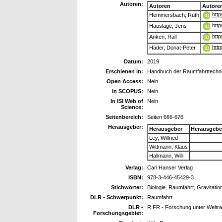
Autoren:
Autoren
Autore
http
Hemmersbach, Ruth
http
Hauslage, Jens
http
Anken, Ralf
http
Häder, Donat-Peter
Datum:
2019
Erschienen in:
Handbuch der Raumfahrttechn
Open Access:
Nein
In SCOPUS:
Nein
In ISI Web of
Nein
Science:
Seitenbereich:
Seiten 666-676
Herausgeber:
Herausgeber
Herausgebe
Ley, Wilfried
Wittmann, Klaus
Hallmann, Willi
Verlag:
Carl Hanser Verlag
ISBN:
978-3-446-45429-3
Stichwörter:
Biologie, Raumfahrt, Gravitatio
DLR - Schwerpunkt:
Raumfahrt
DLR -
R FR - Forschung unter Welt
Forschungsgebiet: