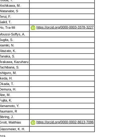
Yoshikawa, M.
Watanabe, S
Terui, F.
Saikil, T.
https://orcid.org/0000-0003-3378-3227
Ho, Tra-Mi
Moussi-Soffys, A.
Sugita, S.
Namiki, N.
Kitazato, K.
Tanaka, S.
Arakawa, Kazuharu
Tachibana, S.
Ishiguro, M.
Ikeda, H.
Okada, T.
Demura, H.
Abe, M.
Fujita, K.
Yamamoto, Y.
Jaumann, R
Bibring, J.
https://orcid.org/0000-0002-8613-7096
Grott, Matthias
Glassmeier, K. H.
019