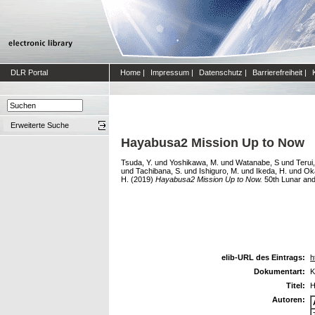
DLR Portal
Home
|
Impressum
|
Datenschutz
|
Barrierefreiheit
|
Erweiterte Suche
Hayabusa2 Mission Up to Now
Tsuda, Y.
und
Yoshikawa, M.
und
Watanabe, S
und
Terui,
und
Tachibana, S.
und
Ishiguro, M.
und
Ikeda, H.
und
Oka
H.
(2019)
Hayabusa2 Mission Up to Now.
50th Lunar and
elib-URL des Eintrags:
h
Dokumentart:
K
Titel:
H
Autoren: