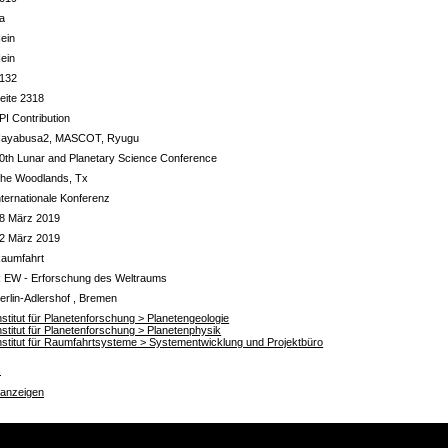
a
ein
ein
132
eite 2318
PI Contribution
ayabusa2, MASCOT, Ryugu
0th Lunar and Planetary Science Conference
he Woodlands, Tx
nternationale Konferenz
8 März 2019
2 März 2019
aumfahrt
 EW - Erforschung des Weltraums
erlin-Adlershof , Bremen
nstitut für Planetenforschung > Planetengeologie
nstitut für Planetenforschung > Planetenphysik
nstitut für Raumfahrtsysteme > Systementwicklung und Projektbüro
s
 anzeigen