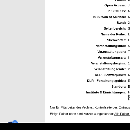
Open Access:
J
In SCOPUS:
N
In ISI Web of Science:
N
Band:
2
Seitenbereich:
S
Name der Reihe:
L
Stichwörter:
H
Veranstaltungstitel:
5
Veranstaltungsort:
T
Veranstaltungsart:
i
Veranstaltungsbeginn:
1
Veranstaltungsende:
2
DLR - Schwerpunkt:
R
DLR - Forschungsgebiet:
R
Standort:
B
Institute & Einrichtungen:
I
I
I
Nur für Mitarbeiter des Archivs:
Kontrollseite des Eintrag
Einige Felder oben sind zurzeit ausgeblendet:
Alle Felder