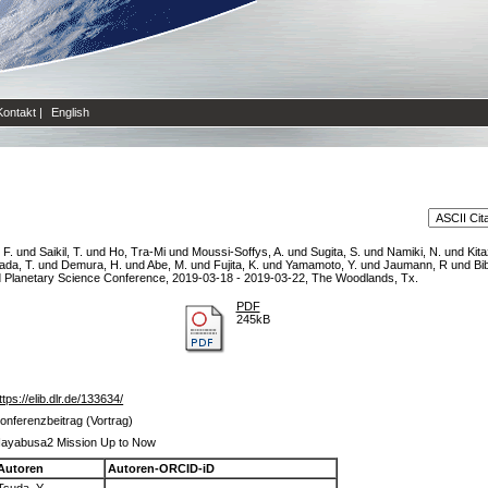
Kontakt
|
English
 F.
und
Saikil, T.
und
Ho, Tra-Mi
und
Moussi-Soffys, A.
und
Sugita, S.
und
Namiki, N.
und
Kita
da, T.
und
Demura, H.
und
Abe, M.
und
Fujita, K.
und
Yamamoto, Y.
und
Jaumann, R
und
Bi
 Planetary Science Conference, 2019-03-18 - 2019-03-22, The Woodlands, Tx.
PDF
245kB
ttps://elib.dlr.de/133634/
onferenzbeitrag (Vortrag)
ayabusa2 Mission Up to Now
Autoren
Autoren-ORCID-iD
Tsuda, Y.