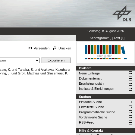
Samstag, 8. August 2026
Schriftgröße:
[-]
Text
[+]
Versenden
Drucken
Blättern
zato, K.
und
Tanaka, S.
und
Arakawa, Kazuharu
bring, J.
und
Grott, Matthias
und
Glassmeier, K.
Neue Einträge
Dokumentenart
Erscheinungsjahr
Institute & Einrichtungen
Suchen
Einfache Suche
Erweiterte Suche
Programmatische Suche
Vordefinierte Suche
RSS-Feed
Hilfe & Kontakt