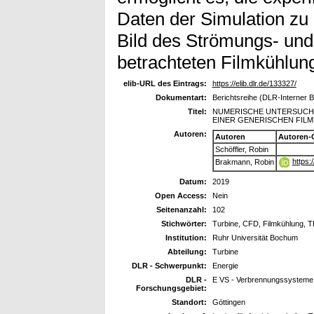
Daten der Simulation zu 
Bild des Strömungs- und
betrachteten Filmkühlung
elib-URL des Eintrags:
https://elib.dlr.de/133327/
Dokumentart:
Berichtsreihe (DLR-Interner B
Titel:
NUMERISCHE UNTERSUCH
EINER GENERISCHEN FIL
Autoren:
Autoren
Autoren-
Schöffler, Robin
https:
Brakmann, Robin
Datum:
2019
Open Access:
Nein
Seitenanzahl:
102
Stichwörter:
Turbine, CFD, Filmkühlung,
Institution:
Ruhr Universität Bochum
Abteilung:
Turbine
DLR - Schwerpunkt:
Energie
DLR -
E VS - Verbrennungssysteme
Forschungsgebiet:
Standort:
Göttingen