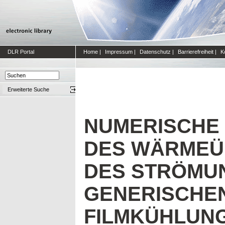
DLR Portal
Home
|
Impressum
|
Datenschutz
|
Barrierefreiheit
|
K
Erweiterte Suche
NUMERISCHE
DES WÄRMEÜ
DES STRÖMU
GENERISCHE
FILMKÜHLUN