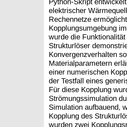
Python-Skript entwickelt
elektrischer Wärmequelle
Rechennetze ermöglicht.
Kopplungsumgebung imp
wurde die Funktionalitä
Strukturlöser demonstri
Konvergenzverhalten sow
Materialparametern erlä
einer numerischen Koppl
der Testfall eines gener
Für diese Kopplung wur
Strömungssimulation dur
Simulation aufbauend, w
Kopplung des Strukturlö
wurden zwei Kopplungs