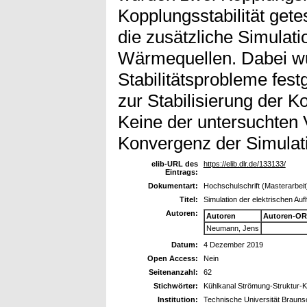
Kopplungsstabilität gete
die zusätzliche Simulati
Wärmequellen. Dabei w
Stabilitätsprobleme fest
zur Stabilisierung der 
Keine der untersuchten V
Konvergenz der Simulat
elib-URL des
https://elib.dlr.de/133133/
Eintrags:
Dokumentart:
Hochschulschrift (Masterarbeit
Titel:
Simulation der elektrischen Au
Autoren:
Autoren
Autoren-OR
Neumann, Jens
Datum:
4 Dezember 2019
Open Access:
Nein
Seitenanzahl:
62
Stichwörter:
Kühlkanal Strömung-Struktur-K
Institution:
Technische Universität Braun