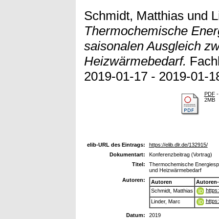
Schmidt, Matthias
und
L
Thermochemische Ener
saisonalen Ausgleich z
Heizwärmebedarf.
Fachk
2019-01-17 - 2019-01-18
PDF
-
2MB
elib-URL des Eintrags:
https://elib.dlr.de/132915/
Dokumentart:
Konferenzbeitrag (Vortrag)
Titel:
Thermochemische Energiespe
und Heizwärmebedarf
Autoren:
Autoren
Autoren
https
Schmidt, Matthias
https
Linder, Marc
Datum:
2019