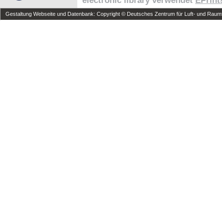
electronic library verwendet
EPrint
Gestaltung Webseite und Datenbank: Copyright © Deutsches Zentrum für Luft- und Raumfa