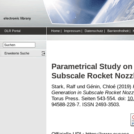
DLR Portal
Home
|
Impressum
|
Datenschutz
|
Barrierefreiheit
|
Erweiterte Suche
Parametrical Study on
Subscale Rocket Nozz
Stark, Ralf
und
Génin, Chloé
(2019)
Generation in Subscale Rocket Nozz
Torus Press. Seiten 543-554. doi:
10
94588-228-7. ISSN 2493-3503.