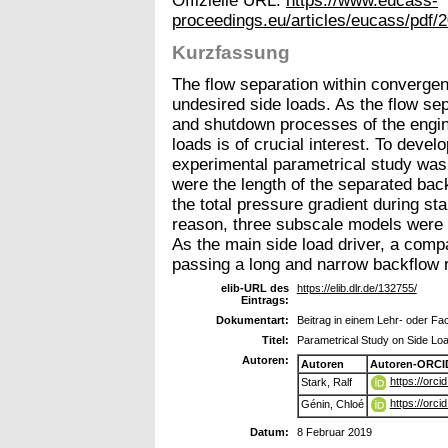
Offizielle URL:
https://www.eucass-
proceedings.eu/articles/eucass/pdf
Kurzfassung
The flow separation within converge
undesired side loads. As the flow se
and shutdown processes of the engine
loads is of crucial interest. To devel
experimental parametrical study was
were the length of the separated back
the total pressure gradient during s
reason, three subscale models were d
As the main side load driver, a comp
passing a long and narrow backflow re
elib-URL des
https://elib.dlr.de/132755/
Eintrags:
Dokumentart:
Beitrag in einem Lehr- oder F
Titel:
Parametrical Study on Side Lo
Autoren:
Autoren
Autoren-ORCI
https://orc
Stark, Ralf
https://orc
Génin, Chloé
Datum:
8 Februar 2019