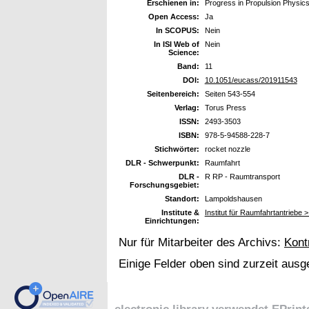
Erschienen in:
Progress in Propulsion Physic
Open Access:
Ja
In SCOPUS:
Nein
In ISI Web of
Nein
Science:
Band:
11
DOI:
10.1051/eucass/201911543
Seitenbereich:
Seiten 543-554
Verlag:
Torus Press
ISSN:
2493-3503
ISBN:
978-5-94588-228-7
Stichwörter:
rocket nozzle
DLR - Schwerpunkt:
Raumfahrt
DLR -
R RP - Raumtransport
Forschungsgebiet:
Standort:
Lampoldshausen
Institute &
Institut für Raumfahrtantriebe 
Einrichtungen:
Nur für Mitarbeiter des Archivs:
Kont
Einige Felder oben sind zurzeit ausg