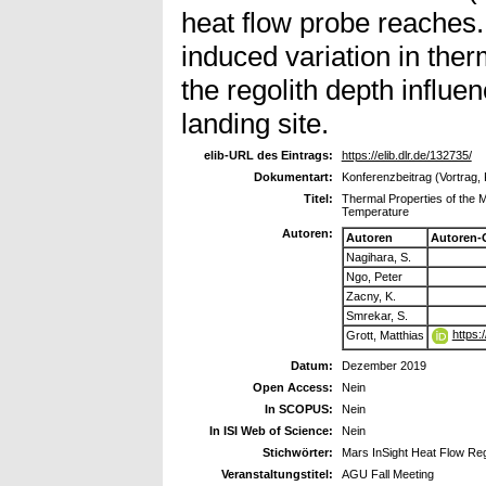
heat flow probe reaches
induced variation in ther
the regolith depth influen
landing site.
elib-URL des Eintrags:
https://elib.dlr.de/132735/
Dokumentart:
Konferenzbeitrag (Vortrag, 
Titel:
Thermal Properties of the 
Temperature
Autoren:
Autoren
Autoren-
Nagihara, S.
Ngo, Peter
Zacny, K.
Smrekar, S.
https:
Grott, Matthias
Datum:
Dezember 2019
Open Access:
Nein
In SCOPUS:
Nein
In ISI Web of Science:
Nein
Stichwörter:
Mars InSight Heat Flow Reg
Veranstaltungstitel:
AGU Fall Meeting