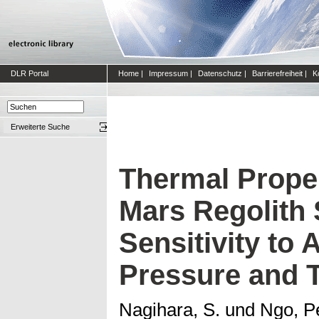
DLR Portal
Home
|
Impressum
|
Datenschutz
|
Barrierefreiheit
|
K
Erweiterte Suche
Thermal Proper
Mars Regolith 
Sensitivity to
Pressure and 
Nagihara, S.
und
Ngo, P