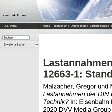
DLR Portal
Home
|
Impressum
|
Datenschutz
|
Barrierefreiheit
|
Erweiterte Suche
Lastannahmen
12663-1: Stan
Malzacher, Gregor
und
Lastannahmen der DIN 
Technik?
In: Eisenbahn
2020 DVV Media Group | 