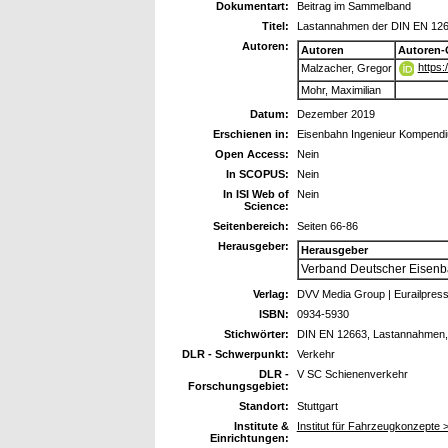
Dokumentart:
Beitrag im Sammelband
Titel:
Lastannahmen der DIN EN 1266
Autoren:
Autoren
Autoren-
https
Malzacher, Gregor
Mohr, Maximilian
Datum:
Dezember 2019
Erschienen in:
Eisenbahn Ingenieur Kompend
Open Access:
Nein
In SCOPUS:
Nein
In ISI Web of
Nein
Science:
Seitenbereich:
Seiten 66-86
Herausgeber:
Herausgeber
Verband Deutscher Eisenba
Verlag:
DVV Media Group | Eurailpres
ISBN:
0934-5930
Stichwörter:
DIN EN 12663, Lastannahmen,
DLR - Schwerpunkt:
Verkehr
DLR -
V SC Schienenverkehr
Forschungsgebiet:
Standort:
Stuttgart
Institute &
Institut für Fahrzeugkonzepte
Einrichtungen: