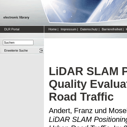
DLR Portal
Home
|
Impressum
|
Datenschutz
|
Barrierefreiheit
|
Erweiterte Suche
LiDAR SLAM P
Quality Evalua
Road Traffic
Andert, Franz
und
Mose
LiDAR SLAM Positioning 