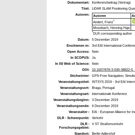
Dokumentart:
Konferenzbeitrag (Vortrag)
Titel:
LiDAR SLAM Positioning Quali
Autoren:
Autoren
A
*
Andert, Franz
Mosebach, Henning Hajo
*
DLR corresponding author
Datum:
5 Dezember 2019
Erschienen in:
3rd EAI International Confer
Open Access:
Nein
In SCOPUS:
Ja
In ISI Web of Science:
Nein
DOI:
10.1007/978-3-030-38822-5_
Stichwörter:
GPS-Free Navigation; Simult
Veranstaltungstitel:
INTSYS 2019 - 3rd EAI Intern
Veranstaltungsort:
Braga, Portugal
Veranstaltungsart:
internationale Konferenz
Veranstaltungsbeginn:
3 Dezember 2019
Veranstaltungsende:
6 Dezember 2019
Veranstalter :
EAI - European Alliance for I
DLR - Schwerpunkt:
Verkehr
DLR -
V ST Straßenverkehr
Forschungsgebiet:
Standort:
Berlin-Adlershof