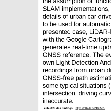
the assumption of functio
SLAM implementations, t
details of urban car dri
to be used for automatic 
presented case, LiDAR-b
with the Google Cartogr
generates real-time upd
GNSS reference. The eva
own Light Detection An
recordings from urban dr
GNSS-free path estimati
some typical situations (
intersection, driving c
inaccurate.
elib-URL des Eintrags:
https://elib.dlr.de/132531/