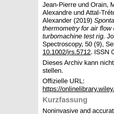
Jean-Pierre
und
Orain, 
Alexandre
und
Attal-Trét
Alexander
(2019)
Sponta
thermometry for air flow 
turbomachine test rig.
Jo
Spectroscopy, 50 (9), Se
10.1002/jrs.5712
. ISSN 
Dieses Archiv kann nicht
stellen.
Offizielle URL:
https://onlinelibrary.wile
Kurzfassung
Noninvasive and accura