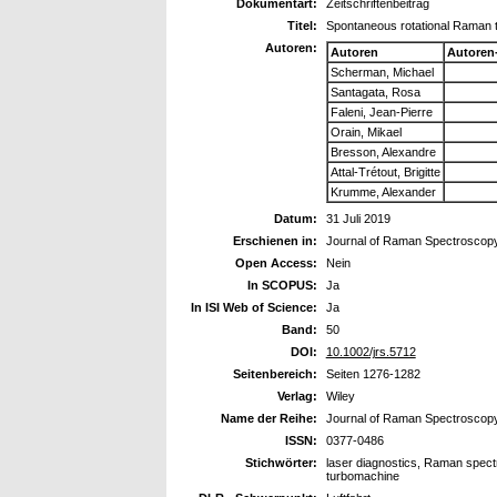
Dokumentart:
Zeitschriftenbeitrag
Titel:
Spontaneous rotational Raman th
Autoren:
Autoren
Autoren
Scherman, Michael
Santagata, Rosa
Faleni, Jean-Pierre
Orain, Mikael
Bresson, Alexandre
Attal-Trétout, Brigitte
Krumme, Alexander
Datum:
31 Juli 2019
Erschienen in:
Journal of Raman Spectroscop
Open Access:
Nein
In SCOPUS:
Ja
In ISI Web of Science:
Ja
Band:
50
DOI:
10.1002/jrs.5712
Seitenbereich:
Seiten 1276-1282
Verlag:
Wiley
Name der Reihe:
Journal of Raman Spectroscop
ISSN:
0377-0486
Stichwörter:
laser diagnostics, Raman spec
turbomachine