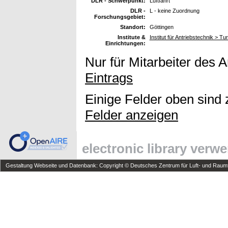
DLR - Schwerpunkt:
Luftfahrt
DLR -
L - keine Zuordnung
Forschungsgebiet:
Standort:
Göttingen
Institute &
Institut für Antriebstechnik > Tu
Einrichtungen:
Nur für Mitarbeiter des 
Eintrags
Einige Felder oben sind 
Felder anzeigen
electronic library verw
Gestaltung Webseite und Datenbank: Copyright © Deutsches Zentrum für Luft- und Raumfa