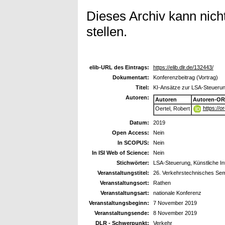
Dieses Archiv kann nicht
stellen.
elib-URL des Eintrags:
https://elib.dlr.de/132443/
Dokumentart:
Konferenzbeitrag (Vortrag)
Titel:
KI-Ansätze zur LSA-Steuerun
Autoren:
Autoren
Autoren-OR
https://
Oertel, Robert
Datum:
2019
Open Access:
Nein
In SCOPUS:
Nein
In ISI Web of Science:
Nein
Stichwörter:
LSA-Steuerung, Künstliche In
Veranstaltungstitel:
26. Verkehrstechnisches Sem
Veranstaltungsort:
Rathen
Veranstaltungsart:
nationale Konferenz
Veranstaltungsbeginn:
7 November 2019
Veranstaltungsende:
8 November 2019
DLR - Schwerpunkt:
Verkehr