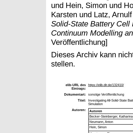
und
Hein, Simon
und
Ho
Karsten
und
Latz, Arnulf
Solid-State Battery Cell
Continuum Modelling an
Veröffentlichung]
Dieses Archiv kann nicht
stellen.
elib-URL des
https://elib.dlr.de/132410/
Eintrags:
Dokumentart:
sonstige Veröffentlichung
Titel:
Investigating All-Solid-State B
Simulation
Autoren:
Autoren
Becker-Steinberger, Katharina
Neumann, Anton
Hein, Simon