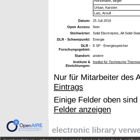
Horstmann, Birger
Urban, Karsten
Latz, Arnulf
Datum:
25 Juli 2019
Open Access:
Nein
Stichwörter:
Solid Electrolytes, All-Solid-Sta
DLR - Schwerpunkt:
Energie
DLR -
E SP - Energiespeicher
Forschungsgebiet:
Standort:
andere
Institute &
Institut für Technische Therm
Einrichtungen:
Nur für Mitarbeiter des 
Eintrags
Einige Felder oben sind
Felder anzeigen
electronic library ver