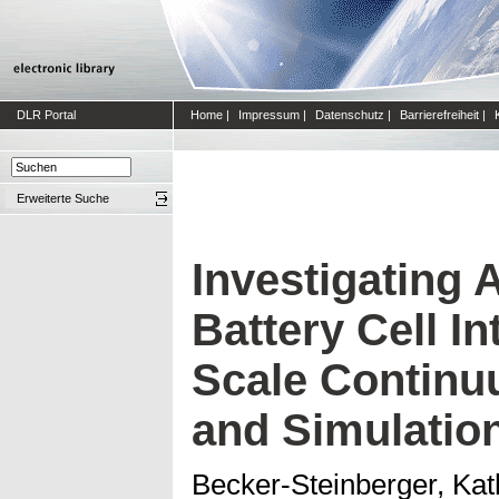
DLR Portal
Home
|
Impressum
|
Datenschutz
|
Barrierefreiheit
|
Erweiterte Suche
Investigating A
Battery Cell In
Scale Continu
and Simulatio
Becker-Steinberger, Kat