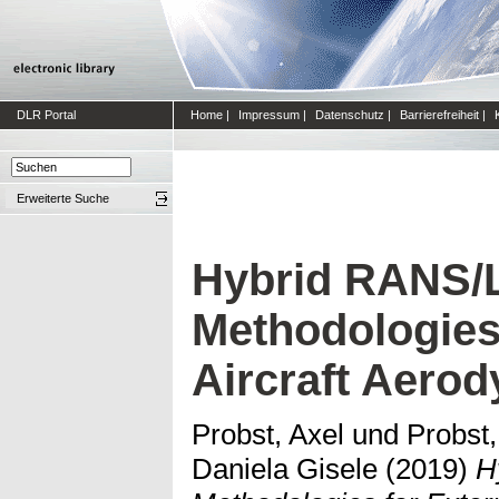
DLR Portal
Home
|
Impressum
|
Datenschutz
|
Barrierefreiheit
|
Erweiterte Suche
Hybrid RANS/
Methodologies 
Aircraft Aero
Probst, Axel
und
Probst,
Daniela Gisele
(2019)
H