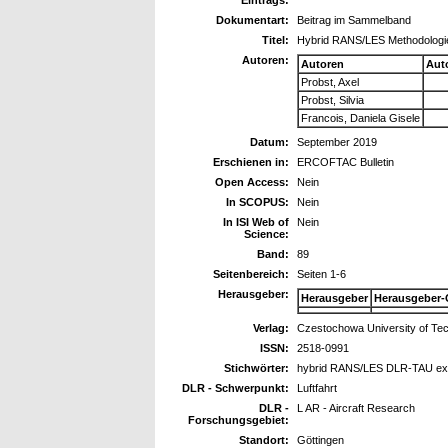
Dokumentart:
Beitrag im Sammelband
Titel:
Hybrid RANS/LES Methodologies
Autoren:
Autoren
Aut
Probst, Axel
Probst, Silvia
Francois, Daniela Gisele
Datum:
September 2019
Erschienen in:
ERCOFTAC Bulletin
Open Access:
Nein
In SCOPUS:
Nein
In ISI Web of
Nein
Science:
Band:
89
Seitenbereich:
Seiten 1-6
Herausgeber:
Herausgeber
Herausgeber-
Verlag:
Czestochowa University of Te
ISSN:
2518-0991
Stichwörter:
hybrid RANS/LES DLR-TAU exte
DLR - Schwerpunkt:
Luftfahrt
DLR -
L AR - Aircraft Research
Forschungsgebiet:
Standort:
Göttingen