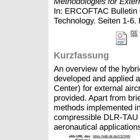
Methodologies for Exter
In: ERCOFTAC Bulletin 
Technology. Seiten 1-6.
PDF
-
2MB
Kurzfassung
An overview of the hyb
developed and applied
Center) for external air
provided. Apart from brie
methods implemented in
compressible DLR-TAU so
aeronautical application
elib-URL des
https://elib.dlr.de/132348/
Eintrags: