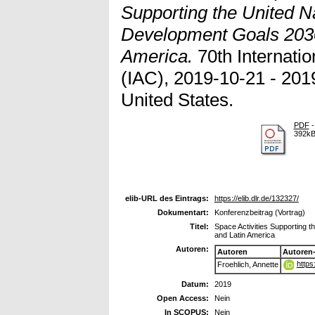
Supporting the United N
Development Goals 2030 
America.
70th Internatio
(IAC), 2019-10-21 - 201
United States.
PDF
-
392k
elib-URL des Eintrags:
https://elib.dlr.de/132327/
Dokumentart:
Konferenzbeitrag (Vortrag)
Titel:
Space Activities Supporting t
and Latin America
Autoren:
Autoren
Autoren
https
Froehlich, Annette
Datum:
2019
Open Access:
Nein
In SCOPUS:
Nein