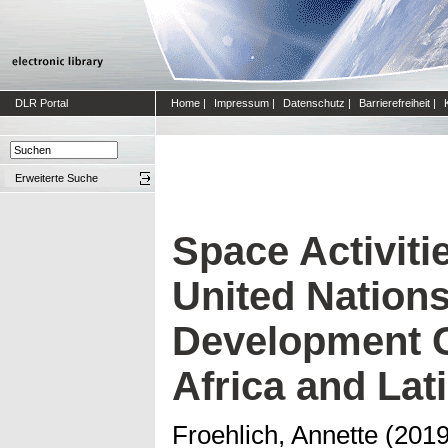
DLR Portal
Home
|
Impressum
|
Datenschutz
|
Barrierefreiheit
|
Erweiterte Suche
Space Activiti
United Nations
Development G
Africa and Lat
Froehlich, Annette
(201