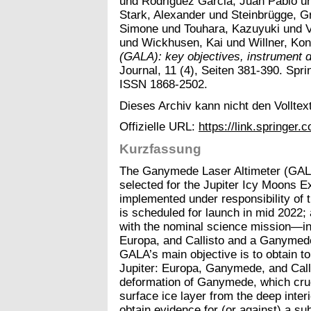
und
Rodriguez Garcia, Juan Pablo
u
Stark, Alexander
und
Steinbrügge, G
Simone
und
Touhara, Kazuyuki
und
V
und
Wickhusen, Kai
und
Willner, Ko
(GALA): key objectives, instrument 
Journal, 11 (4), Seiten 381-390. Spri
ISSN 1868-2502.
Dieses Archiv kann nicht den Volltext
Offizielle URL:
https://link.springe
Kurzfassung
The Ganymede Laser Altimeter (GALA)
selected for the Jupiter Icy Moons E
implemented under responsibility o
is scheduled for launch in mid 2022; a
with the nominal science mission—in
Europa, and Callisto and a Ganymed
GALA’s main objective is to obtain top
Jupiter: Europa, Ganymede, and Calli
deformation of Ganymede, which cruc
surface ice layer from the deep inter
obtain evidence for (or against) a s