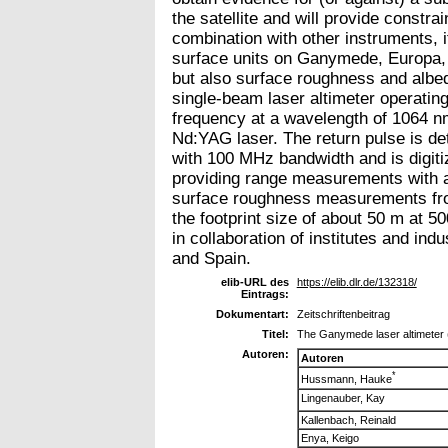
the satellite and will provide constr
combination with other instruments, i
surface units on Ganymede, Europa, 
but also surface roughness and alb
single-beam laser altimeter operatin
frequency at a wavelength of 1064 nm
Nd:YAG laser. The return pulse is d
with 100 MHz bandwidth and is digiti
providing range measurements with a
surface roughness measurements fro
the footprint size of about 50 m at 5
in collaboration of institutes and in
and Spain.
elib-URL des
https://elib.dlr.de/132318/
Eintrags:
Dokumentart:
Zeitschriftenbeitrag
Titel:
The Ganymede laser altimeter 
Autoren:
Autoren
*
Hussmann, Hauke
Lingenauber, Kay
Kallenbach, Reinald
Enya, Keigo