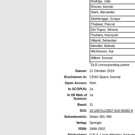
Rodrigo, Julio
Rösner, Kerstin
Stark, Alexander
Steinbrügge, Gregor
Thabaut, Pascal
Del Togno, Simone
Touhara, Kazuyuki
Villamil, Sebastian
Wendler, Belinda
Wickhusen, Kai
Willner, Konrad
*
DLR corresponding author
Datum:
21 Oktober 2019
Erschienen in:
CEAS Space Journal
Open Access:
Nein
In SCOPUS:
Ja
In ISI Web of
Ja
Science:
Band:
11
DOI:
10.1007/s12567-019-00282-8
Seitenbereich:
Seiten 381-390
Verlag:
Springer
ISSN:
1868-2502
Stichwörter:
GALA, Laser Altimetry, Instru