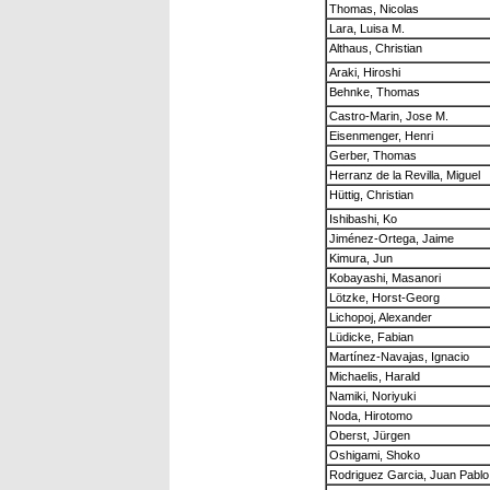
Thomas, Nicolas
Lara, Luisa M.
Althaus, Christian
Araki, Hiroshi
Behnke, Thomas
Castro-Marin, Jose M.
Eisenmenger, Henri
Gerber, Thomas
Herranz de la Revilla, Miguel
Hüttig, Christian
Ishibashi, Ko
Jiménez-Ortega, Jaime
Kimura, Jun
Kobayashi, Masanori
Lötzke, Horst-Georg
Lichopoj, Alexander
Lüdicke, Fabian
Martínez-Navajas, Ignacio
Michaelis, Harald
Namiki, Noriyuki
Noda, Hirotomo
Oberst, Jürgen
Oshigami, Shoko
Rodriguez Garcia, Juan Pablo