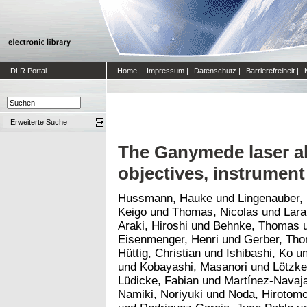
DLR Portal
Home
|
Impressum
|
Datenschutz
|
Barrierefreiheit
|
Erweiterte Suche
The Ganymede laser al
objectives, instrumen
Hussmann, Hauke
und
Lingenauber,
Keigo
und
Thomas, Nicolas
und
Lara
Araki, Hiroshi
und
Behnke, Thomas
Eisenmenger, Henri
und
Gerber, Th
Hüttig, Christian
und
Ishibashi, Ko
u
und
Kobayashi, Masanori
und
Lötzke
Lüdicke, Fabian
und
Martínez-Navaja
Namiki, Noriyuki
und
Noda, Hirotom