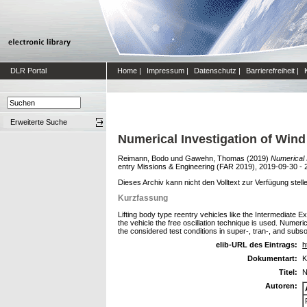
DLR Portal
Home
|
Impressum
|
Datenschutz
|
Barrierefreiheit
|
Erweiterte Suche
Numerical Investigation of Wind
Reimann, Bodo
und
Gawehn, Thomas
(2019)
Numerical 
entry Missions & Engineering (FAR 2019), 2019-09-30 - 2
Dieses Archiv kann nicht den Volltext zur Verfügung stell
Kurzfassung
Lifting body type reentry vehicles like the Intermediate 
the vehicle the free oscillation technique is used. Numeri
the considered test conditions in super-, tran-, and sub
elib-URL des Eintrags:
h
Dokumentart:
K
Titel:
N
Autoren: