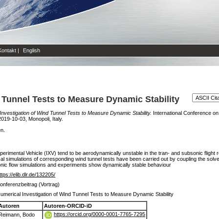
Kontakt
|
English
 Tunnel Tests to Measure Dynamic Stability
Investigation of Wind Tunnel Tests to Measure Dynamic Stability.
International Conference on
019-10-03, Monopoli, Italy.
en.
Experimental Vehicle (IXV) tend to be aerodynamically unstable in the tran- and subsonic fligh
cal simulations of corresponding wind tunnel tests have been carried out by coupling the solve
sonic flow simulations and experiments show dynamically stable behaviour
ttps://elib.dlr.de/132205/
onferenzbeitrag (Vortrag)
umerical Investigation of Wind Tunnel Tests to Measure Dynamic Stability
Autoren
Autoren-ORCID-iD
https://orcid.org/0000-0001-7765-7295
Reimann, Bodo