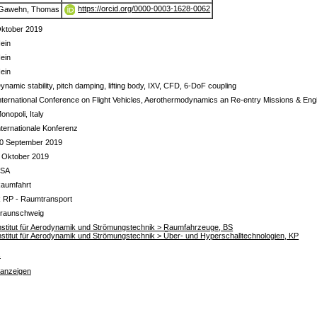
https://orcid.org/0000-0003-1628-0062
Gawehn, Thomas
ktober 2019
ein
ein
ein
ynamic stability, pitch damping, lifting body, IXV, CFD, 6-DoF coupling
nternational Conference on Flight Vehicles, Aerothermodynamics an Re-entry Missions & En
onopoli, Italy
nternationale Konferenz
0 September 2019
 Oktober 2019
ESA
aumfahrt
 RP - Raumtransport
raunschweig
nstitut für Aerodynamik und Strömungstechnik > Raumfahrzeuge, BS
nstitut für Aerodynamik und Strömungstechnik > Über- und Hyperschalltechnologien, KP
s
 anzeigen