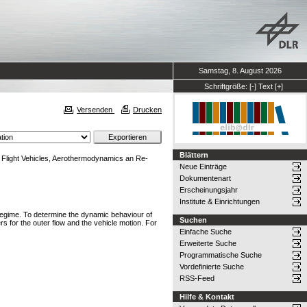
Samstag, 8. August 2026
Schriftgröße:
[-]
Text
[+]
Versenden
Drucken
Blättern
 Flight Vehicles, Aerothermodynamics an Re-
Neue Einträge
Dokumentenart
Erscheinungsjahr
Institute & Einrichtungen
t regime. To determine the dynamic behaviour of
Suchen
rs for the outer flow and the vehicle motion. For
Einfache Suche
Erweiterte Suche
Programmatische Suche
Vordefinierte Suche
RSS-Feed
Hilfe & Kontakt