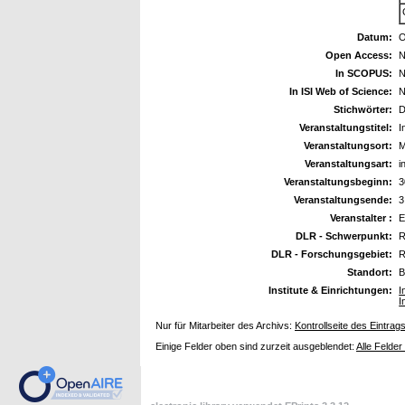
Datum:
O
Open Access:
N
In SCOPUS:
N
In ISI Web of Science:
N
Stichwörter:
D
Veranstaltungstitel:
I
Veranstaltungsort:
M
Veranstaltungsart:
i
Veranstaltungsbeginn:
3
Veranstaltungsende:
3
Veranstalter :
DLR - Schwerpunkt:
R
DLR - Forschungsgebiet:
R
Standort:
B
Institute & Einrichtungen:
I
I
Nur für Mitarbeiter des Archivs:
Kontrollseite des Eintrag
Einige Felder oben sind zurzeit ausgeblendet:
Alle Felder