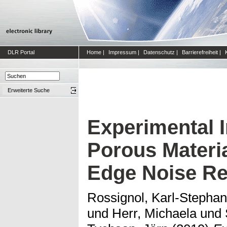
DLR Portal
Home
|
Impressum
|
Datenschutz
|
Barrierefreiheit
|
Erweiterte Suche
Experimental I
Porous Materia
Edge Noise Re
Rossignol, Karl-Stepha
und
Herr, Michaela
und