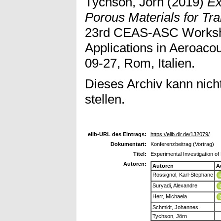
Tychson, Jörn
(2019)
Ex
Porous Materials for Tr
23rd CEAS-ASC Worksho
Applications in Aeroaco
09-27, Rom, Italien.
Dieses Archiv kann nicht
stellen.
elib-URL des Eintrags:
https://elib.dlr.de/132079/
Dokumentart:
Konferenzbeitrag (Vortrag)
Titel:
Experimental Investigation of
Autoren:
Autoren
A
Rossignol, Karl-Stephane
Suryadi, Alexandre
Herr, Michaela
Schmidt, Johannes
Tychson, Jörn