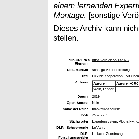
einem lernenden Experte
Montage.
[sonstige Veröf
Dieses Archiv kann nicht
stellen.
elib-URL des
https://elib.dlr.de/132075/
Eintrags:
Dokumentart:
sonstige Veröffentlichung
Titel:
Flexible Kooperation - Mit ein
Autoren:
Autoren
Autoren-ORC
Weiß, Lennart
Datum:
2019
Open Access:
Nein
Name der Reihe:
Innovationsbericht
ISSN:
2567-7705
Stichwörter:
Expertensystem, Plug & Fly, 
DLR - Schwerpunkt:
Luftfahrt
DLR -
L - keine Zuordnung
Forschungsgebiet: