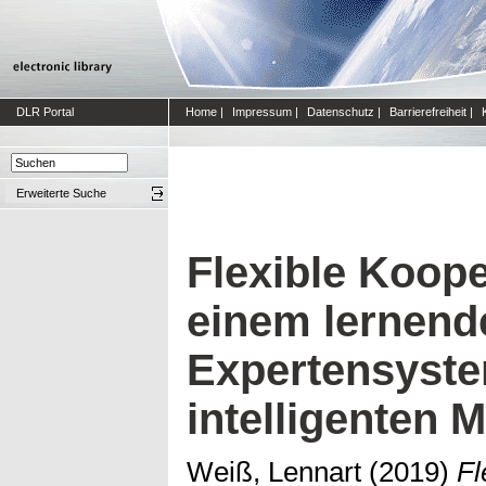
DLR Portal
Home
|
Impressum
|
Datenschutz
|
Barrierefreiheit
|
Erweiterte Suche
Flexible Koope
einem lernend
Expertensyste
intelligenten 
Weiß, Lennart
(2019)
Fl