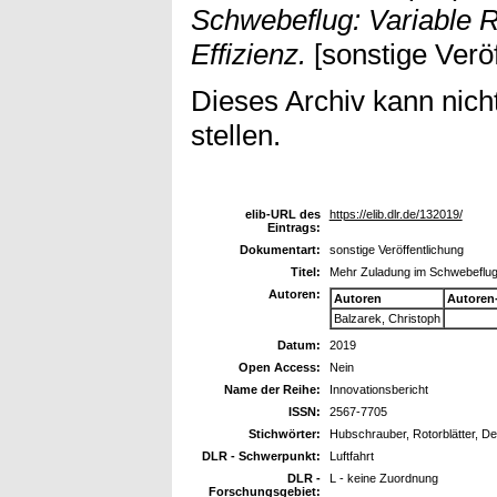
Schwebeflug: Variable R
Effizienz.
[sonstige Veröf
Dieses Archiv kann nicht
stellen.
elib-URL des
https://elib.dlr.de/132019/
Eintrags:
Dokumentart:
sonstige Veröffentlichung
Titel:
Mehr Zuladung im Schwebeflug: 
Autoren:
Autoren
Autoren
Balzarek, Christoph
Datum:
2019
Open Access:
Nein
Name der Reihe:
Innovationsbericht
ISSN:
2567-7705
Stichwörter:
Hubschrauber, Rotorblätter, D
DLR - Schwerpunkt:
Luftfahrt
DLR -
L - keine Zuordnung
Forschungsgebiet: