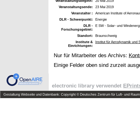
Veranstaltungsbeginn:
20 Mai 2019
Veranstaltungsende:
23 Mai 2019
Veranstalter :
American Institute of Aeronau
DLR - Schwerpunkt:
Energie
DLR -
E SW - Solar- und Windenerg
Forschungsgebiet:
Standort:
Braunschweig
Institute &
Institut für Aerodynamik und
Einrichtungen:
Nur für Mitarbeiter des Archivs:
Kont
Einige Felder oben sind zurzeit ausg
electronic library verwendet
EPrint
Gestaltung Webseite und Datenbank: Copyright © Deutsches Zentrum für Luft- und Raumfa