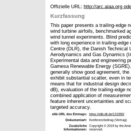
Offizielle URL:
http://arc.aiaa.org od
Kurzfassung
This paper presents a trailing-edge n
wind turbine airfoils, benchmarked 
wind tunnel experiments. Blind predic
with long experience in trailing-edg
Centre (DLR), the Danish Technical U
Aerodynamics and Gas Dynamics (IAG)
Experimental data and engineering p
Gamesa Renewable Energy (SGRE). W
generally show good agreement, the a
exhibit substantial scatter, even in t
means that for industrial design dec
dB), evaluation of the trailing-edge noi
combined application of measurement
feature inherent uncertainties and sc
targeted accuracy.
elib-URL des Eintrags:
https://elib.dlr.de/131990/
Dokumentart:
Konferenzbeitrag (Vortrag)
Zusätzliche
Copyright © 2019 by the Americ
Informationen:
reserved.