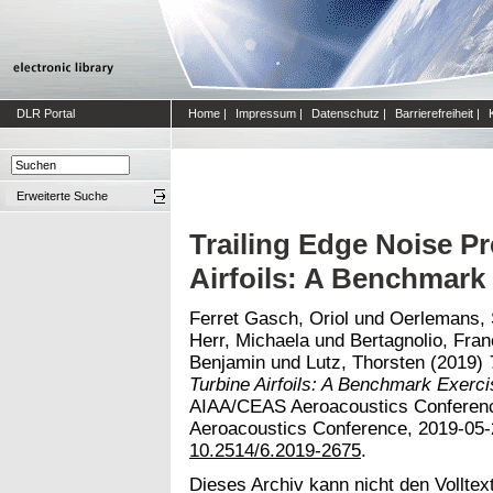
DLR Portal
Home
|
Impressum
|
Datenschutz
|
Barrierefreiheit
|
Erweiterte Suche
Trailing Edge Noise Pr
Airfoils: A Benchmark
Ferret Gasch, Oriol
und
Oerlemans, 
Herr, Michaela
und
Bertagnolio, Fra
Benjamin
und
Lutz, Thorsten
(2019)
Turbine Airfoils: A Benchmark Exerci
AIAA/CEAS Aeroacoustics Conferenc
Aeroacoustics Conference, 2019-05-20
10.2514/6.2019-2675
.
Dieses Archiv kann nicht den Volltext