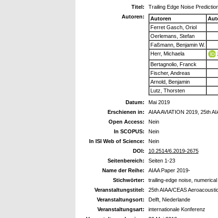
Titel:
Trailing Edge Noise Predictio
Autoren:
Autoren
Aut
Ferret Gasch, Oriol
Oerlemans, Stefan
Faßmann, Benjamin W.
Herr, Michaela
Bertagnolio, Franck
Fischer, Andreas
Arnold, Benjamin
Lutz, Thorsten
Datum:
Mai 2019
Erschienen in:
AIAA AVIATION 2019, 25th A
Open Access:
Nein
In SCOPUS:
Nein
In ISI Web of Science:
Nein
DOI:
10.2514/6.2019-2675
Seitenbereich:
Seiten 1-23
Name der Reihe:
AIAA Paper 2019-
Stichwörter:
trailing-edge noise, numerica
Veranstaltungstitel:
25th AIAA/CEAS Aeroacousti
Veranstaltungsort:
Delft, Niederlande
Veranstaltungsart:
internationale Konferenz