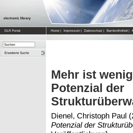
DLR Portal
Home
|
Impressum
|
Datenschutz
|
Barrierefreiheit
|
Erweiterte Suche
Mehr ist wenig
Potenzial der
Strukturüber
Dienel, Christoph Paul
(
Potenzial der Strukturü