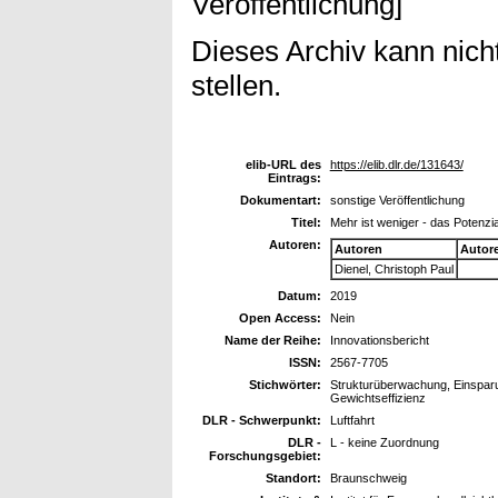
Veröffentlichung]
Dieses Archiv kann nicht
stellen.
elib-URL des
https://elib.dlr.de/131643/
Eintrags:
Dokumentart:
sonstige Veröffentlichung
Titel:
Mehr ist weniger - das Potenzi
Autoren:
Autoren
Autor
Dienel, Christoph Paul
Datum:
2019
Open Access:
Nein
Name der Reihe:
Innovationsbericht
ISSN:
2567-7705
Stichwörter:
Strukturüberwachung, Einsparu
Gewichtseffizienz
DLR - Schwerpunkt:
Luftfahrt
DLR -
L - keine Zuordnung
Forschungsgebiet:
Standort:
Braunschweig