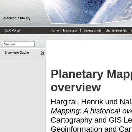
DLR Portal
Home
|
Impressum
|
Datenschutz
|
Barrierefreiheit
|
Erweiterte Suche
Planetary Mapp
overview
Hargitai, Henrik
und
Naß
Mapping: A historical ov
Cartography and GIS Le
Geoinformation and Car