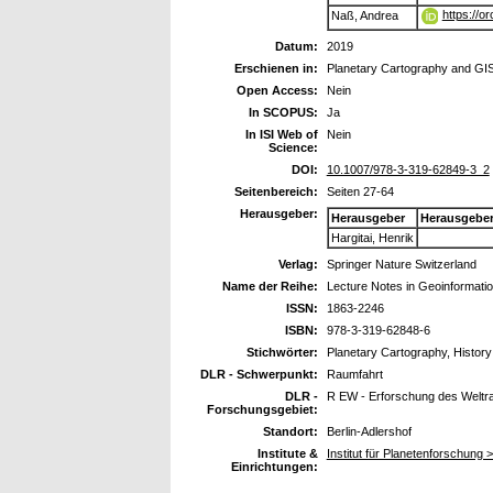
https://o
Naß, Andrea
Datum:
2019
Erschienen in:
Planetary Cartography and GI
Open Access:
Nein
In SCOPUS:
Ja
In ISI Web of
Nein
Science:
DOI:
10.1007/978-3-319-62849-3_2
Seitenbereich:
Seiten 27-64
Herausgeber:
Herausgeber
Herausgebe
Hargitai, Henrik
Verlag:
Springer Nature Switzerland
Name der Reihe:
Lecture Notes in Geoinformati
ISSN:
1863-2246
ISBN:
978-3-319-62848-6
Stichwörter:
Planetary Cartography, Histor
DLR - Schwerpunkt:
Raumfahrt
DLR -
R EW - Erforschung des Welt
Forschungsgebiet:
Standort:
Berlin-Adlershof
Institute &
Institut für Planetenforschung 
Einrichtungen: