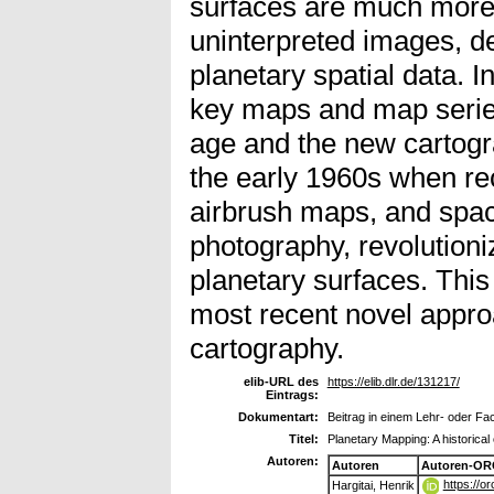
surfaces are much more 
uninterpreted images, de
planetary spatial data. I
key maps and map serie
age and the new cartogr
the early 1960s when rec
airbrush maps, and spac
photography, revolution
planetary surfaces. This
most recent novel appro
cartography.
elib-URL des
https://elib.dlr.de/131217/
Eintrags:
Dokumentart:
Beitrag in einem Lehr- oder F
Titel:
Planetary Mapping: A historical
Autoren:
Autoren
Autoren-OR
https://o
Hargitai, Henrik