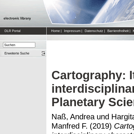
DLR Portal
Home
|
Impressum
|
Datenschutz
|
Barrierefreiheit
|
Erweiterte Suche
Cartography: I
interdisciplina
Planetary Sci
Naß, Andrea
und
Hargit
Manfred F.
(2019)
Carto