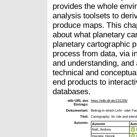
provides the whole env
analysis toolsets to der
produce maps. This chap
about what planetary ca
planetary cartographic 
process from data, via i
and understanding, and 
technical and conceptual
end products to interacti
databases.
elib-URL des
https://elib.dlr.de/131206/
Eintrags:
Dokumentart:
Beitrag in einem Lehr- oder F
Titel:
Cartography: Its role and inter
Autoren:
Autoren
Aut
Naß, Andrea
Hargitai, Henrik