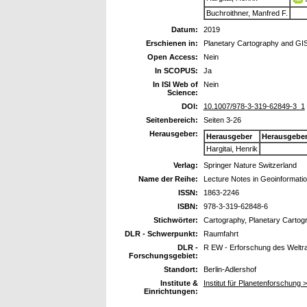
Buchroithner, Manfred F.
Datum:
2019
Erschienen in:
Planetary Cartography and GI
Open Access:
Nein
In SCOPUS:
Ja
In ISI Web of
Nein
Science:
DOI:
10.1007/978-3-319-62849-3_1
Seitenbereich:
Seiten 3-26
Herausgeber:
Herausgeber
Herausgebe
Hargitai, Henrik
Verlag:
Springer Nature Switzerland
Name der Reihe:
Lecture Notes in Geoinformati
ISSN:
1863-2246
ISBN:
978-3-319-62848-6
Stichwörter:
Cartography, Planetary Cartogr
DLR - Schwerpunkt:
Raumfahrt
DLR -
R EW - Erforschung des Welt
Forschungsgebiet:
Standort:
Berlin-Adlershof
Institute &
Institut für Planetenforschung 
Einrichtungen: