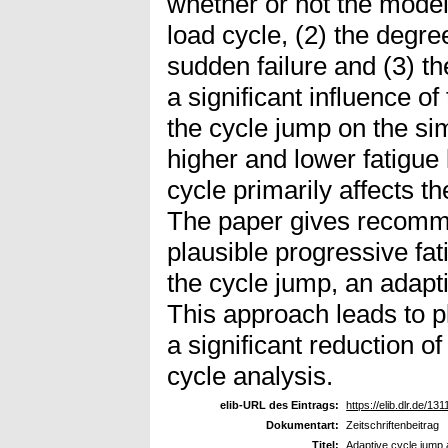
whether or not the model 
load cycle, (2) the degre
sudden failure and (3) th
a significant influence o
the cycle jump on the si
higher and lower fatigue 
cycle primarily affects t
The paper gives recomme
plausible progressive fa
the cycle jump, an adapt
This approach leads to p
a significant reduction o
cycle analysis.
elib-URL des Eintrags:
https://elib.dlr.de/131
Dokumentart:
Zeitschriftenbeitrag
Titel:
Adaptive cycle jump a