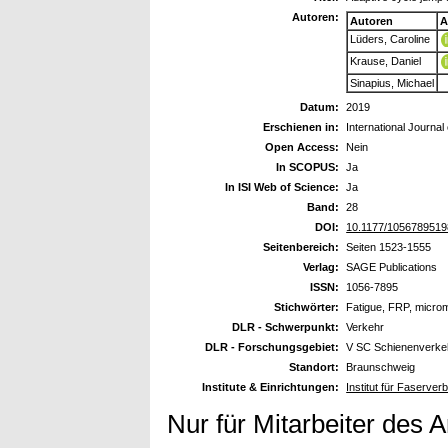
Autoren:
Autoren
A
Lüders, Caroline
Krause, Daniel
Sinapius, Michael
Datum:
2019
Erschienen in:
International Journ
Open Access:
Nein
In SCOPUS:
Ja
In ISI Web of Science:
Ja
Band:
28
DOI:
10.1177/105678951
Seitenbereich:
Seiten 1523-1555
Verlag:
SAGE Publications
ISSN:
1056-7895
Stichwörter:
Fatigue, FRP, micro
DLR - Schwerpunkt:
Verkehr
DLR - Forschungsgebiet:
V SC Schienenverke
Standort:
Braunschweig
Institute & Einrichtungen:
Institut für Faserve
Nur für Mitarbeiter des 