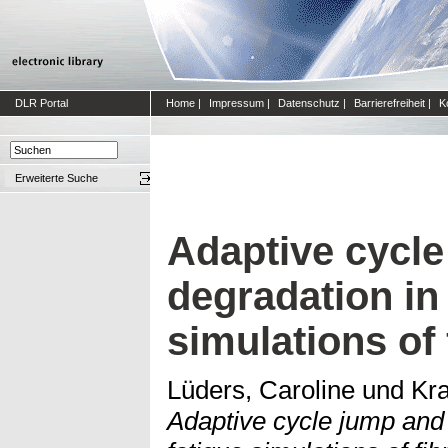
DLR Portal
Home
|
Impressum
|
Datenschutz
|
Barrierefreiheit
|
K
Erweiterte Suche
Adaptive cycle
degradation in
simulations of 
Lüders, Caroline
und
Kra
Adaptive cycle jump and 