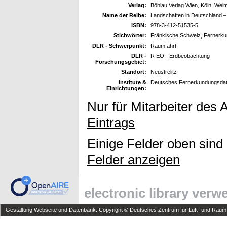
Verlag:
Böhlau Verlag Wien, Köln, Wei
Name der Reihe:
Landschaften in Deutschland –
ISBN:
978-3-412-51535-5
Stichwörter:
Fränkische Schweiz, Fernerku
DLR - Schwerpunkt:
Raumfahrt
DLR -
R EO - Erdbeobachtung
Forschungsgebiet:
Standort:
Neustrelitz
Institute &
Deutsches Fernerkundungsdat
Einrichtungen:
Nur für Mitarbeiter des 
Eintrags
Einige Felder oben sind
Felder anzeigen
electronic library ver
Gestaltung Webseite und Datenbank: Copyright © Deutsches Zentrum für Luft- und Raumfa