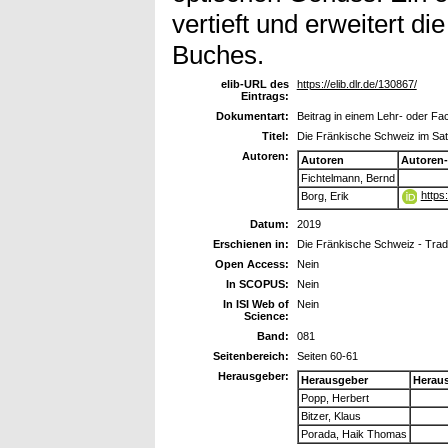
vertieft und erweitert d
Buches.
elib-URL des
https://elib.dlr.de/130867/
Eintrags:
Dokumentart:
Beitrag in einem Lehr- oder F
Titel:
Die Fränkische Schweiz im Satel
Autoren:
Autoren
Autoren
Fichtelmann, Bernd
https
Borg, Erik
Datum:
2019
Erschienen in:
Die Fränkische Schweiz - Tradit
Open Access:
Nein
In SCOPUS:
Nein
In ISI Web of
Nein
Science:
Band:
081
Seitenbereich:
Seiten 60-61
Herausgeber:
Herausgeber
Herau
Popp, Herbert
Bitzer, Klaus
Porada, Haik Thomas