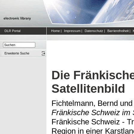
DLR Portal
Home
|
Impressum
|
Datenschutz
|
Barrierefreiheit
|
Erweiterte Suche
Die Fränkisch
Satellitenbild
Fichtelmann, Bernd
un
Fränkische Schweiz im Sa
Fränkische Schweiz - Tra
Region in einer Karstla