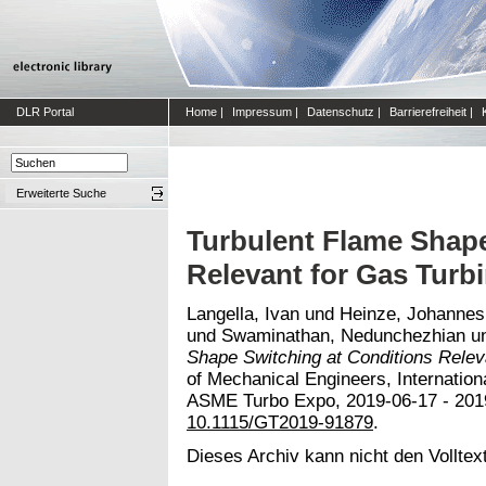
DLR Portal
Home
|
Impressum
|
Datenschutz
|
Barrierefreiheit
|
Erweiterte Suche
Turbulent Flame Shape
Relevant for Gas Turb
Langella, Ivan
und
Heinze, Johannes
und
Swaminathan, Nedunchezhian
u
Shape Switching at Conditions Relev
of Mechanical Engineers, Internationa
ASME Turbo Expo, 2019-06-17 - 2019-
10.1115/GT2019-91879
.
Dieses Archiv kann nicht den Volltext