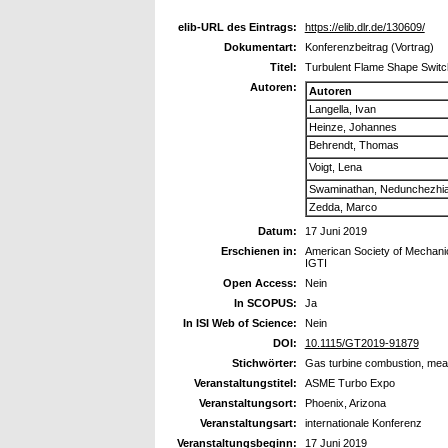
elib-URL des Eintrags:
https://elib.dlr.de/130609/
Dokumentart:
Konferenzbeitrag (Vortrag)
Titel:
Turbulent Flame Shape Switch
Autoren:
Autoren
Langella, Ivan
Heinze, Johannes
Behrendt, Thomas
Voigt, Lena
Swaminathan, Nedunchezhi
Zedda, Marco
Datum:
17 Juni 2019
Erschienen in:
American Society of Mechanica
IGTI
Open Access:
Nein
In SCOPUS:
Ja
In ISI Web of Science:
Nein
DOI:
10.1115/GT2019-91879
Stichwörter:
Gas turbine combustion, me
Veranstaltungstitel:
ASME Turbo Expo
Veranstaltungsort:
Phoenix, Arizona
Veranstaltungsart:
internationale Konferenz
Veranstaltungsbeginn:
17 Juni 2019