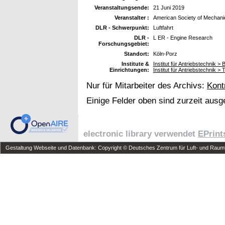
Veranstaltungsende:
21 Juni 2019
Veranstalter :
American Society of Mechani
DLR - Schwerpunkt:
Luftfahrt
DLR -
L ER - Engine Research
Forschungsgebiet:
Standort:
Köln-Porz
Institute &
Institut für Antriebstechnik 
Einrichtungen:
Institut für Antriebstechnik 
Nur für Mitarbeiter des Archivs:
Kont
Einige Felder oben sind zurzeit ausg
electronic library verwendet
EPrint
Gestaltung Webseite und Datenbank: Copyright © Deutsches Zentrum für Luft- und Raumfa