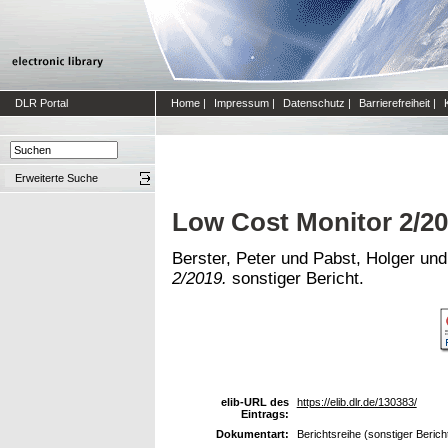
DLR Portal
Home
|
Impressum
|
Datenschutz
|
Barrierefreiheit
|
Erweiterte Suche
Low Cost Monitor 2/2
Berster, Peter
und
Pabst, Holger
un
2/2019.
sonstiger Bericht.
elib-URL des
https://elib.dlr.de/130383/
Eintrags:
Dokumentart:
Berichtsreihe (sonstiger Berich