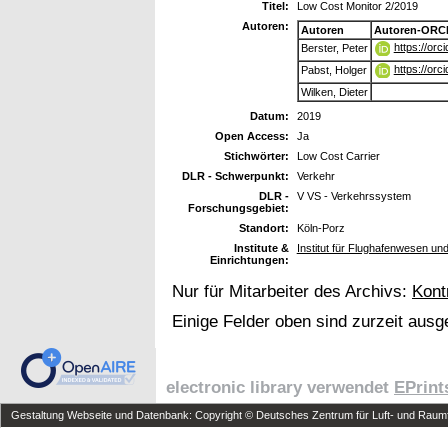
Titel:
Low Cost Monitor 2/2019
Autoren:
Autoren
Autoren-ORCI
https://or
Berster, Peter
https://or
Pabst, Holger
Wilken, Dieter
Datum:
2019
Open Access:
Ja
Stichwörter:
Low Cost Carrier
DLR - Schwerpunkt:
Verkehr
DLR -
V VS - Verkehrssystem
Forschungsgebiet:
Standort:
Köln-Porz
Institute &
Institut für Flughafenwesen un
Einrichtungen:
Nur für Mitarbeiter des Archivs:
Kont
Einige Felder oben sind zurzeit ausg
electronic library verwendet
EPrint
Gestaltung Webseite und Datenbank: Copyright © Deutsches Zentrum für Luft- und Raumfa